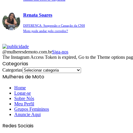
Renata Soares
DIFERENÇA: Suspensão e Cassação da CNH
Moto pode andar pelo corredor?
@mulheresdemoto.com.br
Siga-nos
The Instagram Access Token is expired, Go to the Theme options page >
Categorias
Categorias
Mulheres de Moto
Home
Logar-se
Sobre Nós
Meu Perfil
Grupos Femininos
Anuncie Aqui
Redes Sociais