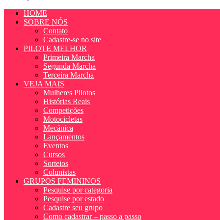
HOME
SOBRE NÓS
Contato
Cadastre-se no site
PILOTE MELHOR
Primeira Marcha
Segunda Marcha
Terceira Marcha
VEJA MAIS
Mulheres Pilotos
Histórias Reais
Competições
Motocicletas
Mecânica
Lançamentos
Eventos
Cursos
Sorteios
Colunistas
GRUPOS FEMININOS
Pesquise por categoria
Pesquise por estado
Cadastre seu grupo
Como cadastrar – passo a passo