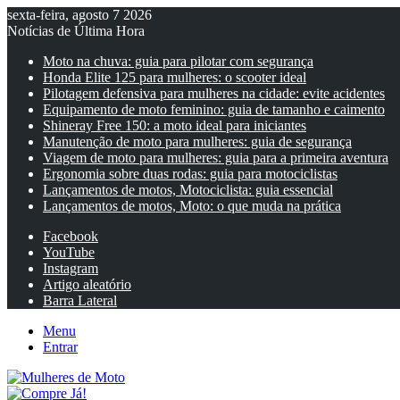
sexta-feira, agosto 7 2026
Notícias de Última Hora
Moto na chuva: guia para pilotar com segurança
Honda Elite 125 para mulheres: o scooter ideal
Pilotagem defensiva para mulheres na cidade: evite acidentes
Equipamento de moto feminino: guia de tamanho e caimento
Shineray Free 150: a moto ideal para iniciantes
Manutenção de moto para mulheres: guia de segurança
Viagem de moto para mulheres: guia para a primeira aventura
Ergonomia sobre duas rodas: guia para motociclistas
Lançamentos de motos, Motociclista: guia essencial
Lançamentos de motos, Moto: o que muda na prática
Facebook
YouTube
Instagram
Artigo aleatório
Barra Lateral
Menu
Entrar