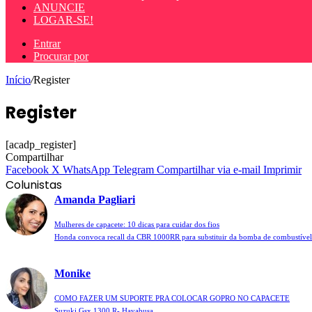
ANUNCIE
LOGAR-SE!
Entrar
Procurar por
Início
/
Register
Register
[acadp_register]
Compartilhar
Facebook
X
WhatsApp
Telegram
Compartilhar via e-mail
Imprimir
Colunistas
Amanda Pagliari
Mulheres de capacete: 10 dicas para cuidar dos fios
Honda convoca recall da CBR 1000RR para substituir da bomba de combustível
Monike
COMO FAZER UM SUPORTE PRA COLOCAR GOPRO NO CAPACETE
Suzuki Gsx 1300 R- Hayabusa