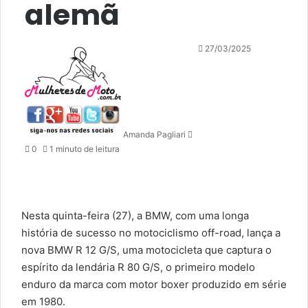
alemã
Mande
27/03/2025
um
e-
mail
Amanda Pagliari
0
1 minuto de leitura
Nesta quinta-feira (27), a BMW, com uma longa
história de sucesso no motociclismo off-road, lança a
nova BMW R 12 G/S, uma motocicleta que captura o
espírito da lendária R 80 G/S, o primeiro modelo
enduro da marca com motor boxer produzido em série
em 1980.