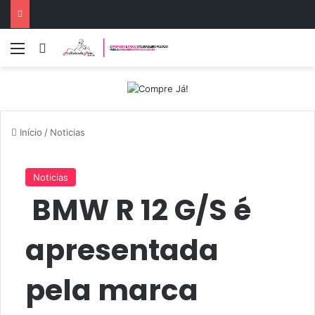
Menu
Entrar
Início
/
Noticias
Noticias
BMW R 12 G/S é
apresentada
pela marca