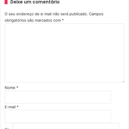
Deixe um comentário
O seu endereço de e-mail não será publicado.
Campos
obrigatórios são marcados com
*
C
o
m
e
n
t
á
r
i
o
Nome
*
*
E-mail
*