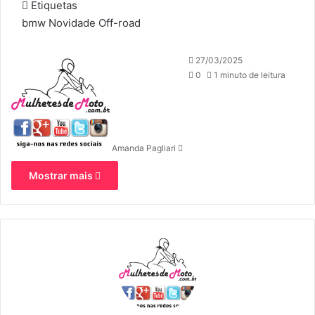
Etiquetas
bmw
Novidade
Off-road
Mande
27/03/2025
um
0
1 minuto de leitura
e-
mail
Amanda Pagliari
Mostrar mais