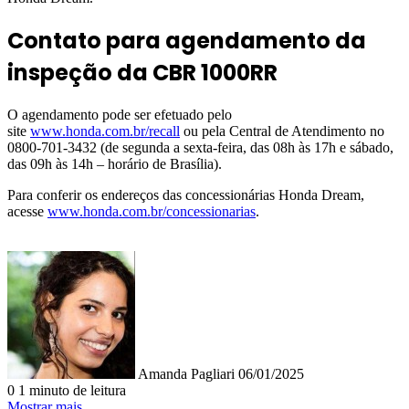
Contato para agendamento da
inspeção da CBR 1000RR
O agendamento pode ser efetuado pelo
site
www.honda.com.br/recall
ou pela Central de Atendimento no
0800-701-3432 (de segunda a sexta-feira, das 08h às 17h e sábado,
das 09h às 14h – horário de Brasília).
Para conferir os endereços das concessionárias Honda Dream,
acesse
www.honda.com.br/concessionarias
.
Mande
um
e-
mail
Amanda Pagliari
06/01/2025
0
1 minuto de leitura
Mostrar mais