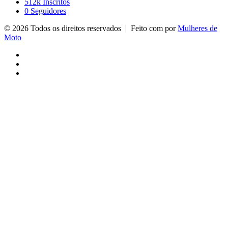
512k
Inscritos
0
Seguidores
© 2026 Todos os direitos reservados | Feito com
por
Mulheres de
Moto
Facebook
YouTube
Instagram
Facebook
X
Messenger
Messenger
WhatsApp
Telegram
Viber
Botão
Voltar
ao
topo