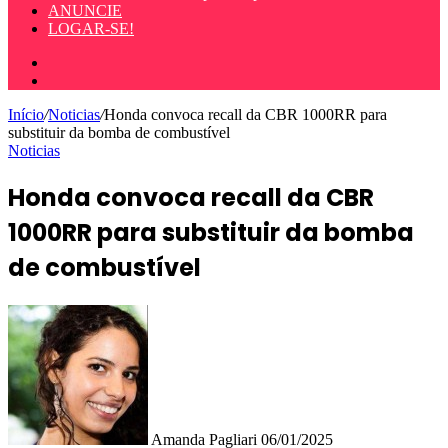
ANUNCIE
LOGAR-SE!
Entrar
Procurar
por
Início
/
Noticias
/
Honda convoca recall da CBR 1000RR para
substituir da bomba de combustível
Noticias
Honda convoca recall da CBR
1000RR para substituir da bomba
de combustível
Mande
um
e-
mail
Amanda Pagliari
06/01/2025