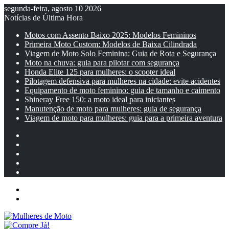
segunda-feira, agosto 10 2026
Notícias de Última Hora
Motos com Assento Baixo 2025: Modelos Femininos
Primeira Moto Custom: Modelos de Baixa Cilindrada
Viagem de Moto Solo Feminina: Guia de Rota e Segurança
Moto na chuva: guia para pilotar com segurança
Honda Elite 125 para mulheres: o scooter ideal
Pilotagem defensiva para mulheres na cidade: evite acidentes
Equipamento de moto feminino: guia de tamanho e caimento
Shineray Free 150: a moto ideal para iniciantes
Manutenção de moto para mulheres: guia de segurança
Viagem de moto para mulheres: guia para a primeira aventura
Facebook
YouTube
Instagram
Artigo
aleatório
Barra
Lateral
Menu
Entrar