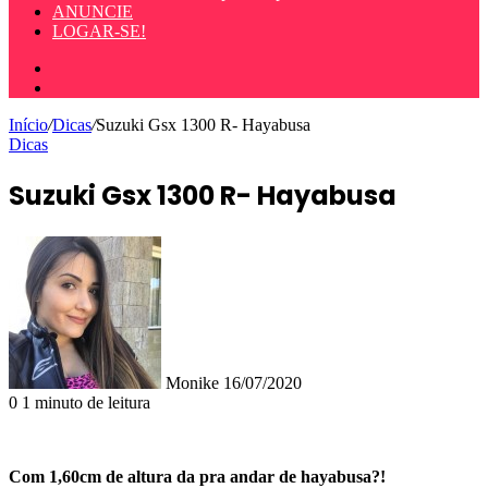
ANUNCIE
LOGAR-SE!
Entrar
Procurar
por
Início
/
Dicas
/
Suzuki Gsx 1300 R- Hayabusa
Dicas
Suzuki Gsx 1300 R- Hayabusa
Mande
um
e-
mail
Monike
16/07/2020
0
1 minuto de leitura
Com 1,60cm de altura da pra andar de hayabusa?!