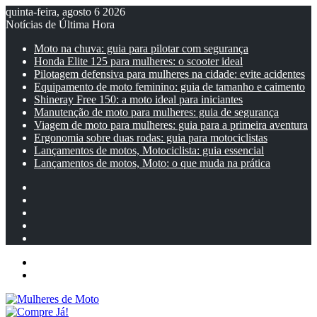
quinta-feira, agosto 6 2026
Notícias de Última Hora
Moto na chuva: guia para pilotar com segurança
Honda Elite 125 para mulheres: o scooter ideal
Pilotagem defensiva para mulheres na cidade: evite acidentes
Equipamento de moto feminino: guia de tamanho e caimento
Shineray Free 150: a moto ideal para iniciantes
Manutenção de moto para mulheres: guia de segurança
Viagem de moto para mulheres: guia para a primeira aventura
Ergonomia sobre duas rodas: guia para motociclistas
Lançamentos de motos, Motociclista: guia essencial
Lançamentos de motos, Moto: o que muda na prática
Facebook
YouTube
Instagram
Artigo
aleatório
Barra
Lateral
Menu
Entrar