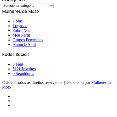
Categorias
Mulheres de Moto
Home
Logar-se
Sobre Nós
Meu Perfil
Grupos Femininos
Anuncie Aqui
Redes Sociais
0
Fans
512k
Inscritos
0
Seguidores
© 2026 Todos os direitos reservados | Feito com
por
Mulheres de
Moto
Facebook
YouTube
Instagram
Facebook
X
Messenger
Messenger
WhatsApp
Telegram
Viber
Botão