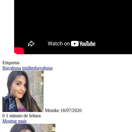
Etiquetas
Hayabusa
mulherhayabusa
Mande
um
e-
mail
Monike
16/07/2020
0
1 minuto de leitura
Mostrar mais