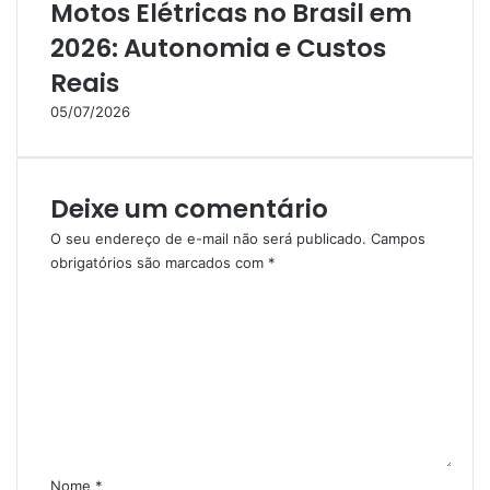
Motos Elétricas no Brasil em
2026: Autonomia e Custos
Reais
05/07/2026
Deixe um comentário
O seu endereço de e-mail não será publicado.
Campos
obrigatórios são marcados com
*
C
o
m
e
n
t
á
r
i
Nome
*