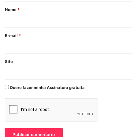
r
Nome
*
i
o
*
E-mail
*
Site
Quero fazer minha Assinatura gratuita