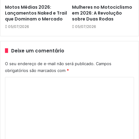
Motos Médias 2026:
Mulheres no Motociclismo
Lançamentos Naked e Trail
em 2026: A Revolução
que Dominam o Mercado
sobre Duas Rodas
05/07/2026
05/07/2026
Deixe um comentário
O seu endereço de e-mail não será publicado.
Campos
obrigatórios são marcados com
*
C
o
m
e
n
t
á