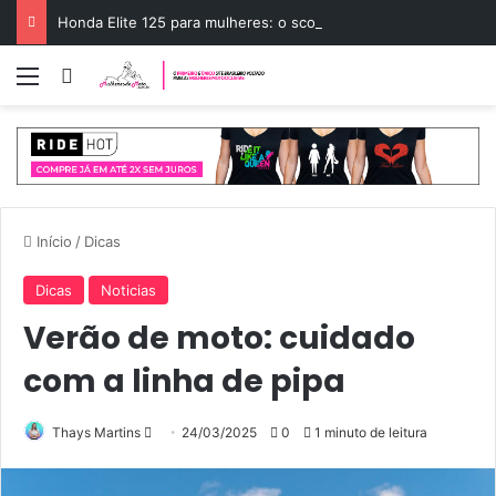
Honda Elite 125 para mulheres: o scooter ideal
Menu
Entrar
Início
/
Dicas
Dicas
Noticias
Verão de moto: cuidado
com a linha de pipa
Mande
Thays Martins
24/03/2025
0
1 minuto de leitura
um
e-