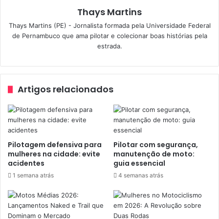
semelhantes. Se você notar esses sinais, reduza a
Thays Martins
velocidade e esteja preparado para frenagem brusca.
Thays Martins (PE) - Jornalista formada pela Universidade Federal
de Pernambuco que ama pilotar e colecionar boas histórias pela
estrada.
cerol
cuidados
moto
pipa
verão
Artigos relacionados
Pilotagem defensiva para
Pilotar com segurança,
mulheres na cidade: evite
manutenção de moto:
acidentes
guia essencial
1 semana atrás
4 semanas atrás