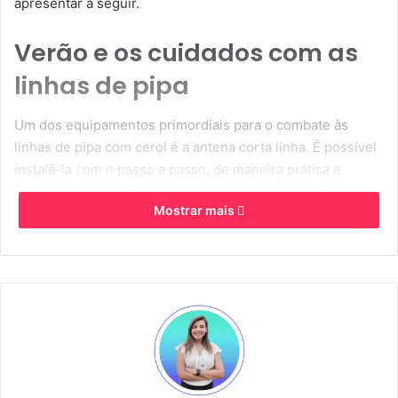
apresentar a seguir.
Verão e os cuidados com as
linhas de pipa
Um dos equipamentos primordiais para o combate às
linhas de pipa com cerol é a antena corta linha. É possível
instalá-la com o passo a passo, de maneira prática e
simples, agregando mais proteção para a rotina do
Mostrar mais
motociclista.
Além disso, é importante ficar atento as áreas em que as
linhas de pipa são mais comuns. Em algumas regiões,
esse problema pode ser mais prevalente, especialmente
em determinadas épocas do ano.
Além disso, fique atento a sinais visuais de linhas de pipa,
como papéis coloridos presos em fios ou objetos