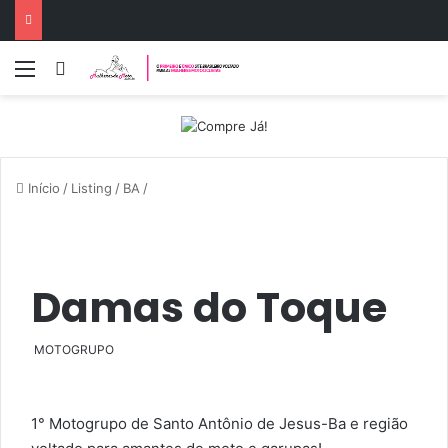
Menu
Entrar
Início
/
Listing
/
BA
/
Damas do Toque
MOTOGRUPO
1° Motogrupo de Santo Antônio de Jesus-Ba e região