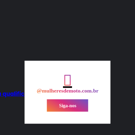
@mulheresdemoto.com.br
 qualificatória feminina
Siga-nos