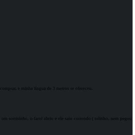
 comprar, e minha língua de 3 metros se ofereceu.
um sorrisinho, o farol abriu e ele saiu correndo ( tolinho, nem pegou