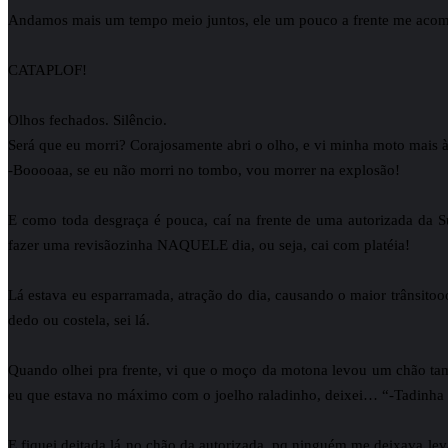
Andamos mais um tempo meio juntos, ele um pouco a frente me acomp
CATAPLOF!
Olhos fechados. Silêncio.
Será que eu morri? Corajosamente abri o olho, e vi minha moto mais à
-Booooaa, se eu não morri no tombo, vou morrer na explosão!
E como toda desgraça é pouca, caí na frente de uma autorizada da
fazer uma revisãozinha NAQUELE dia, ou seja, cai com platéia!
Lá estava eu esparramada, atração do dia, causando o maior trânsitooo
dedo ou costela, sei lá.
Quando olhei pra frente, vi que o moço da motona levou um chão ta
eu que estava no máximo com o joelho raladinho, deixei… “-Tadinha
E fiquei deitada lá no chão da autorizada, pq ninguém me deixava leva