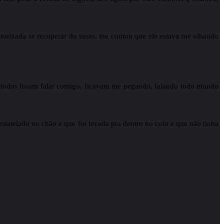
utorizada se recuperar do susto, me contou que ele estava me olhando
o, todos foram falar comigo, ficavam me pegando, falando todo mundo
statelado no chão e que foi levada pra dentro no colo e que não tinha