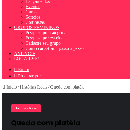
Lançamentos
Eventos
Cursos
Sorteios
Colunistas
GRUPOS FEMININOS
Pesquise por categoria
Pesquise por estado
Cadastre seu grupo
Como cadastrar – passo a passo
ANUNCIE
LOGAR-SE!
Entrar
Procurar por
Início
/
Histórias Reais
/
Queda com platéia
Histórias Reais
Queda com platéia