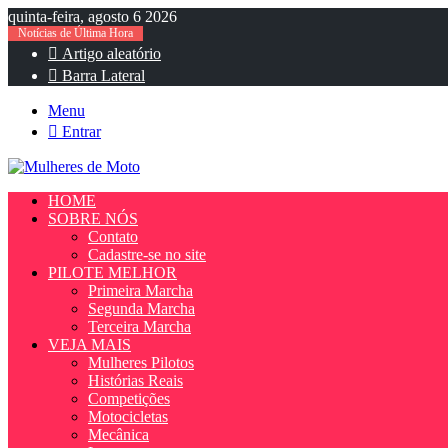
quinta-feira, agosto 6 2026
Notícias de Última Hora
Artigo aleatório
Barra Lateral
Menu
Entrar
HOME
SOBRE NÓS
Contato
Cadastre-se no site
PILOTE MELHOR
Primeira Marcha
Segunda Marcha
Terceira Marcha
VEJA MAIS
Mulheres Pilotos
Histórias Reais
Competições
Motocicletas
Mecânica