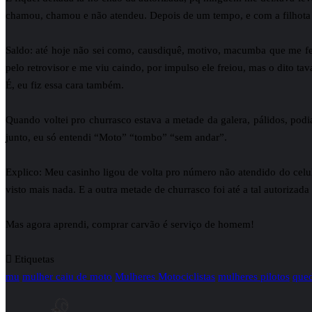
chamou, chamou e não atendeu. Depois de um tempo, e com a filhota 
Saldo: até hoje não sei como, causdiquê, motivo, macumba que me fez
pelo retrovisor e me viu caindo, por impulso ele freiou, mas o dito tav
É, eu fiz essa cara também.
Quando voltei pro churrasco estava a metade da galera, pálidos, pod
junto, eu só entendi “Moto” “tombo” “sem andar”.
Explico: Meu casinho ligou de volta pro número não atendido do celula
visto mais nada. E a outra metade de churrasco foi até a tal autorizad
Mas agora aprendi, comprar carvão é serviço de homem!
Etiquetas
mu
mulher caiu de moto
Mulheres Motociclistas
mulheres pilotos
qued