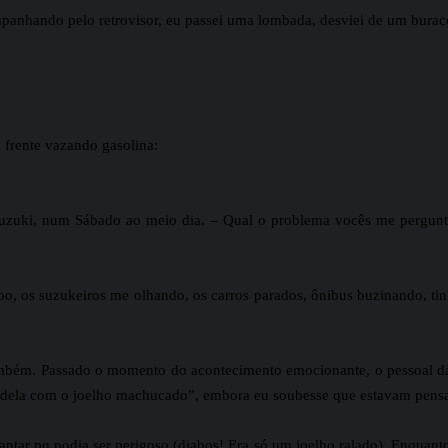
anhando pelo retrovisor, eu passei uma lombada, desviei de um burac
 frente vazando gasolina:
 Suzuki, num Sábado ao meio dia. – Qual o problema vocês me pergun
o, os suzukeiros me olhando, os carros parados, ônibus buzinando, tinh
mbém. Passado o momento do acontecimento emocionante, o pessoal da 
 dela com o joelho machucado”, embora eu soubesse que estavam pens
ntar pq podia ser perigoso (diabos! Era só um joelho ralado). Enquanto