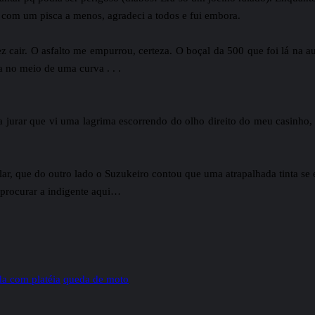
com um pisca a menos, agradeci a todos e fui embora.
 cair. O asfalto me empurrou, certeza. O boçal da 500 que foi lá na a
a no meio de uma curva . . .
ia jurar que vi uma lagrima escorrendo do olho direito do meu casinh
r, que do outro lado o Suzukeiro contou que uma atrapalhada tinta se e
a procurar a indigente aqui…
a com platéia
queda de moto