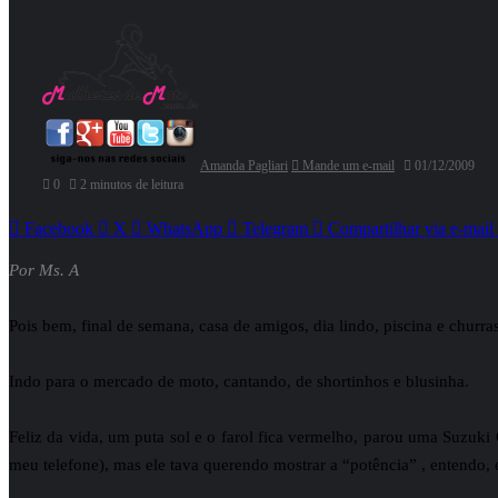
Amanda Pagliari
Mande um e-mail
01/12/2009
0
2 minutos de leitura
Facebook
X
WhatsApp
Telegram
Compartilhar via e-mail
Por Ms. A
Pois bem, final de semana, casa de amigos, dia lindo, piscina e chur
Indo para o mercado de moto, cantando, de shortinhos e blusinha.
Feliz da vida, um puta sol e o farol fica vermelho, parou uma Suzuki
meu telefone), mas ele tava querendo mostrar a “potência” , entendo, 