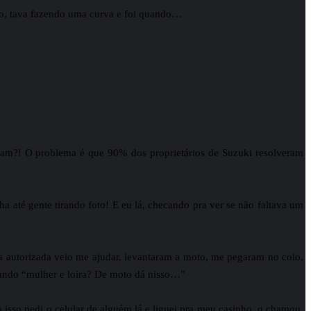
o, tava fazendo uma curva e foi quando…
tam?! O problema é que 90% dos proprietários de Suzuki resolveram
a até gente tirando foto! E eu lá, checando pra ver se não faltava um
autorizada veio me ajudar, levantaram a moto, me pegaram no colo,
ando “mulher e loira? De moto dá nisso…”
 isso pedi o celular de alguém lá e liguei pra meu casinho, q chamou,