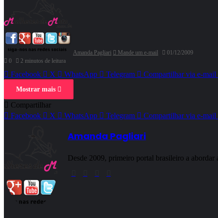
Amanda Pagliari
Mande um e-mail
01/12/2009
0
2 minutos de leitura
Facebook
X
WhatsApp
Telegram
Compartilhar via e-mail
Mostrar mais
Compartilhar
Facebook
X
WhatsApp
Telegram
Compartilhar via e-mail
Amanda Pagliari
Desde 2009, primeiro portal brasileiro a aborda
Website
Facebook
YouTube
Instagram