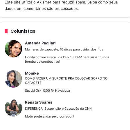
Este site utiliza o Akismet para reduzir spam.
Saiba como seus
dados em comentários são processados
.
Assim, durante a tarde a prova de navegação consiste em
várias provas que você realiza com a equipe e faz uma
somatória de pontos, após o termino dessas especiais
Colunistas
temos uma prova de inglês e por fim o resultado do dia
com a somatória de todas as provas.
Amanda Pagliari
Mulheres de capacete: 10 dicas para cuidar dos fios
O resultado determina os pilotos que passam para o
Honda convoca recall da CBR 1000RR para substituir da
segundo dia de prova, os outros são desclassificados, no
bomba de combustível
segundo dia todo mundo inicia com a pontuação zerada
Monike
novamente.
COMO FAZER UM SUPORTE PRA COLOCAR GOPRO NO
CAPACETE
A prova do segundo dia é um circuito de habilidade, onde
Suzuki Gsx 1300 R- Hayabusa
é necessário realizar manobras com a moto, transpor
Renata Soares
obstáculos e realizar tudo isso no menor tempo possível.
DIFERENÇA: Suspensão e Cassação da CNH
Dessa forma, todos os erros geram pontos e ao final da
Moto pode andar pelo corredor?
prova os pontos são multiplicados pelo tempo, portanto
quem tiver menos pontos vence.