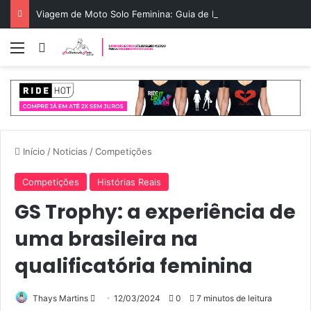
Viagem de Moto Solo Feminina: Guia de Rota e Segurança
Menu
Entrar
Início
/
Noticias
/
Competições
Competições
Histórias Reais
GS Trophy: a experiência de
uma brasileira na
qualificatória feminina
Mande
Thays Martins
12/03/2024
0
7 minutos de leitura