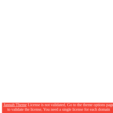
Jannah Theme
License is not validated, Go to the theme options pag
to validate the license, You need a single license for each domain