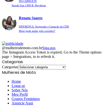
NO CAPACETE
Suzuki Gsx 1300 R- Hayabusa
Renata Soares
DIFERENÇA: Suspensão e Cassação da CNH
Moto pode andar pelo corredor?
@mulheresdemoto.com.br
Siga-nos
The Instagram Access Token is expired, Go to the Theme options
page > Integrations, to to refresh it.
Categorias
Categorias
Mulheres de Moto
Home
Logar-se
Sobre Nós
Meu Perfil
Grupos Femininos
Anuncie Aqui