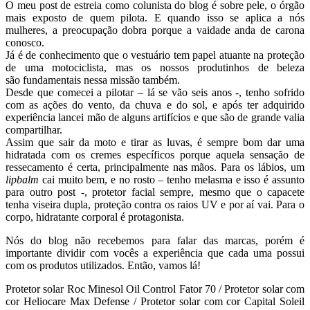
O meu post de estreia como colunista do blog é sobre pele, o órgão
mais exposto de quem pilota. E quando isso se aplica a nós
mulheres, a preocupação dobra porque a vaidade anda de carona
conosco.
Já é de conhecimento que o vestuário tem papel atuante na proteção
de uma motociclista, mas os nossos produtinhos de beleza
são fundamentais nessa missão também.
Desde que comecei a pilotar – lá se vão seis anos -, tenho sofrido
com as ações do vento, da chuva e do sol, e após ter adquirido
experiência lancei mão de alguns artifícios e que são de grande valia
compartilhar.
Assim que sair da moto e tirar as luvas, é sempre bom dar uma
hidratada com os cremes específicos porque aquela sensação de
ressecamento é certa, principalmente nas mãos. Para os lábios, um
lipbalm
cai muito bem, e no rosto – tenho melasma e isso é assunto
para outro post -, protetor facial sempre, mesmo que o capacete
tenha viseira dupla, proteção contra os raios UV e por aí vai. Para o
corpo, hidratante corporal é protagonista.
Nós do blog não recebemos para falar das marcas, porém é
importante dividir com vocês a experiência que cada uma possui
com os produtos utilizados. Então, vamos lá!
Protetor solar Roc Minesol Oil Control Fator 70 / Protetor solar com
cor Heliocare Max Defense / Protetor solar com cor Capital Soleil