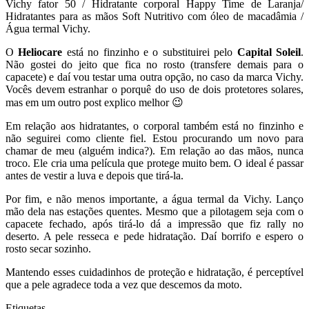
Vichy fator 50 / Hidratante corporal Happy Time de Laranja/
Hidratantes para as mãos Soft Nutritivo com óleo de macadâmia /
Água termal Vichy.
O
Heliocare
está no finzinho e o substituirei pelo
Capital Soleil
.
Não gostei do jeito que fica no rosto (transfere demais para o
capacete) e daí vou testar uma outra opção, no caso da marca Vichy.
Vocês devem estranhar o porquê do uso de dois protetores solares,
mas em um outro post explico melhor 😉
Em relação aos hidratantes, o corporal também está no finzinho e
não seguirei como cliente fiel. Estou procurando um novo para
chamar de meu (alguém indica?). Em relação ao das mãos, nunca
troco. Ele cria uma película que protege muito bem. O ideal é passar
antes de vestir a luva e depois que tirá-la.
Por fim, e não menos importante, a água termal da Vichy. Lanço
mão dela nas estações quentes. Mesmo que a pilotagem seja com o
capacete fechado, após tirá-lo dá a impressão que fiz rally no
deserto. A pele resseca e pede hidratação. Daí borrifo e espero o
rosto secar sozinho.
Mantendo esses cuidadinhos de proteção e hidratação, é perceptível
que a pele agradece toda a vez que descemos da moto.
Etiquetas