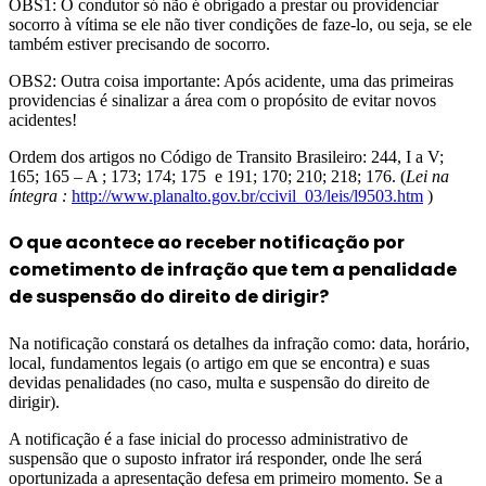
OBS1: O condutor só não é obrigado a prestar ou providenciar
socorro à vítima se ele não tiver condições de faze-lo, ou seja, se ele
também estiver precisando de socorro.
OBS2: Outra coisa importante: Após acidente, uma das primeiras
providencias é sinalizar a área com o propósito de evitar novos
acidentes!
Ordem dos artigos no Código de Transito Brasileiro: 244, I a V;
165; 165 – A ; 173; 174; 175 e 191; 170; 210; 218; 176. (
Lei na
íntegra :
http://www.planalto.gov.br/ccivil_03/leis/l9503.htm
)
O que acontece ao receber notificação por
cometimento de infração que tem a penalidade
de suspensão do direito de dirigir?
Na notificação constará os detalhes da infração como: data, horário,
local, fundamentos legais (o artigo em que se encontra) e suas
devidas penalidades (no caso, multa e suspensão do direito de
dirigir).
A notificação é a fase inicial do processo administrativo de
suspensão que o suposto infrator irá responder, onde lhe será
oportunizada a apresentação defesa em primeiro momento. Se a