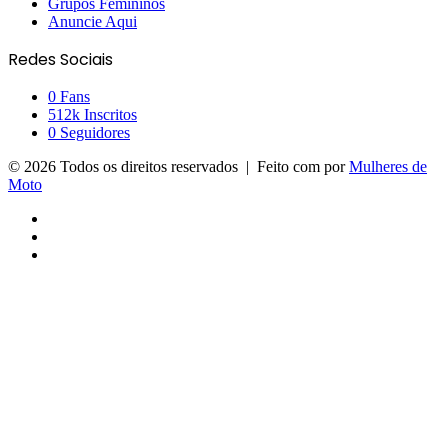
Grupos Femininos
Anuncie Aqui
Redes Sociais
0
Fans
512k
Inscritos
0
Seguidores
© 2026 Todos os direitos reservados | Feito com
por
Mulheres de
Moto
Facebook
YouTube
Instagram
Facebook
X
Messenger
Messenger
WhatsApp
Telegram
Viber
Botão
Voltar
ao
topo