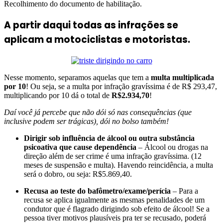
Recolhimento do documento de habilitação.
A partir daqui todas as infrações se
aplicam a motociclistas e motoristas.
Nesse momento, separamos aquelas que tem a
multa multiplicada
por 10
! Ou seja, se a multa por infração gravíssima é de R$ 293,47,
multiplicando por 10 dá o total de
R$2.934,70
!
Daí você já percebe que não dói só nas consequências (que
inclusive podem ser trágicas), dói no bolso também!
Dirigir sob influência de álcool ou outra substância
psicoativa que cause dependência
– Álcool ou drogas na
direção além de ser crime é uma infração gravíssima. (12
meses de suspensão e multa). Havendo reincidência, a multa
será o dobro, ou seja: R$5.869,40.
Recusa ao teste do bafômetro/exame/perícia
– Para a
recusa se aplica igualmente as mesmas penalidades de um
condutor que é flagrado dirigindo sob efeito de álcool! Se a
pessoa tiver motivos plausíveis pra ter se recusado, poderá