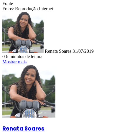
Fonte
Fotos: Reprodução Internet
Mande
um
e-
mail
Renata Soares
31/07/2019
0
6 minutos de leitura
Mostrar mais
Renata Soares