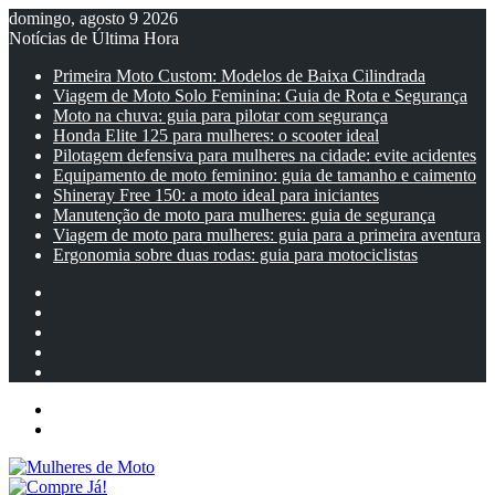
domingo, agosto 9 2026
Notícias de Última Hora
Primeira Moto Custom: Modelos de Baixa Cilindrada
Viagem de Moto Solo Feminina: Guia de Rota e Segurança
Moto na chuva: guia para pilotar com segurança
Honda Elite 125 para mulheres: o scooter ideal
Pilotagem defensiva para mulheres na cidade: evite acidentes
Equipamento de moto feminino: guia de tamanho e caimento
Shineray Free 150: a moto ideal para iniciantes
Manutenção de moto para mulheres: guia de segurança
Viagem de moto para mulheres: guia para a primeira aventura
Ergonomia sobre duas rodas: guia para motociclistas
Facebook
YouTube
Instagram
Artigo
aleatório
Barra
Lateral
Menu
Entrar