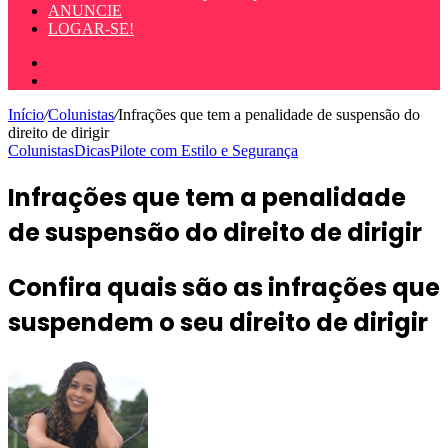
ANUNCIE
LOGAR-SE!
Entrar
Procurar
por
Início
/
Colunistas
/
Infrações que tem a penalidade de suspensão do
direito de dirigir
Colunistas
Dicas
Pilote com Estilo e Segurança
Infrações que tem a penalidade
de suspensão do direito de dirigir
Confira quais são as infrações que
suspendem o seu direito de dirigir
Mande
um
e-
mail