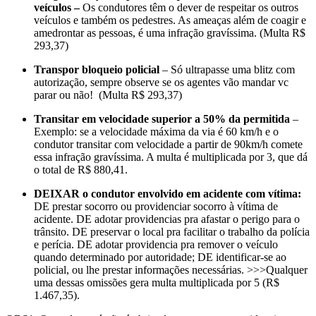
veículos –
Os condutores têm o dever de respeitar os outros
veículos e também os pedestres. As ameaças além de coagir e
amedrontar as pessoas, é uma infração gravíssima. (Multa R$
293,37)
Transpor bloqueio policial
– Só ultrapasse uma blitz com
autorização, sempre observe se os agentes vão mandar vc
parar ou não! (Multa R$ 293,37)
Transitar em velocidade superior a 50% da permitida
–
Exemplo: se a velocidade máxima da via é 60 km/h e o
condutor transitar com velocidade a partir de 90km/h comete
essa infração gravíssima. A multa é multiplicada por 3, que dá
o total de R$ 880,41.
DEIXAR o condutor envolvido em acidente com vítima:
DE prestar socorro ou providenciar socorro à vítima de
acidente. DE adotar providencias pra afastar o perigo para o
trânsito. DE preservar o local pra facilitar o trabalho da polícia
e perícia. DE adotar providencia pra remover o veículo
quando determinado por autoridade; DE identificar-se ao
policial, ou lhe prestar informações necessárias. >>>Qualquer
uma dessas omissões gera multa multiplicada por 5 (R$
1.467,35).