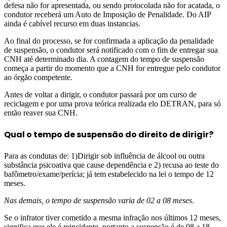
defesa não for apresentada, ou sendo protocolada não for acatada, o
condutor receberá um Auto de Imposição de Penalidade. Do AIP
ainda é cabível recurso em duas instancias.
Ao final do processo, se for confirmada a aplicação da penalidade
de suspensão, o condutor será notificado com o fim de entregar sua
CNH até determinado dia. A contagem do tempo de suspensão
começa a partir do momento que a CNH for entregue pelo condutor
ao órgão competente.
Antes de voltar a dirigir, o condutor passará por um curso de
reciclagem e por uma prova teórica realizada elo DETRAN, para só
então reaver sua CNH.
Qual o tempo de suspensão do direito de dirigir?
Para as condutas de: 1)Dirigir sob influência de álcool ou outra
substância psicoativa que cause dependência e 2) recusa ao teste do
bafômetro/exame/perícia; já tem estabelecido na lei o tempo de 12
meses.
Nas demais, o tempo de suspensão varia de 02 a 08 meses.
Se o infrator tiver cometido a mesma infração nos últimos 12 meses,
significa que ele é reincidente, portanto a suspensão é de 08 a 18