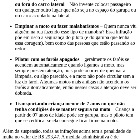
ou fora do carro lateral
– Não invente colocar passageiro
em qualquer outro lugar que não seja no espaço do garupa ou
no carro acoplado na lateral;
Empinar a moto ou fazer malabarismos
– Quem nunca viu
alguém na rua fazendo esse tipo de manobra? Essa infração
põe em risco a segurança do piloto (e do garupa que tenha
essa coragem), bem como das pessoas que estão passando ao
redor;
Pilotar com os faróis apagados
– geralmente os faróis se
acendem automaticamente quando ligamos a moto, mas
sempre prestem atenção, pois pode ocorrer de queimar a
lâmpada, ou algo parecido, e a moto não pode circular sem a
luz do farol. Algumas motos mais antigas não acendem os
faróis automaticamente, então nesses casos a atenção deve ser
dobrada.
Transportando criança menor de 7 anos ou que não
tenha condições de se manter segura na moto
– Criança a
partir de 07 anos de idade pode ser garupa, mas o piloto tem
que se certificar se ela consegue ficar firme na moto.
Além da suspensão, todas as infrações acima tem a penalidade de
multa no valor de R$ 293,47. A medida administrativa é de