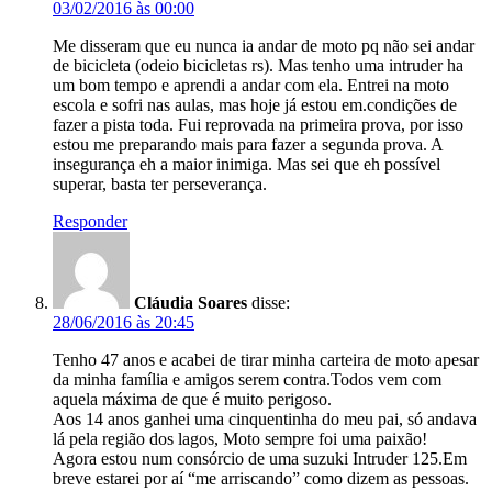
03/02/2016 às 00:00
Me disseram que eu nunca ia andar de moto pq não sei andar
de bicicleta (odeio bicicletas rs). Mas tenho uma intruder ha
um bom tempo e aprendi a andar com ela. Entrei na moto
escola e sofri nas aulas, mas hoje já estou em.condições de
fazer a pista toda. Fui reprovada na primeira prova, por isso
estou me preparando mais para fazer a segunda prova. A
insegurança eh a maior inimiga. Mas sei que eh possível
superar, basta ter perseverança.
Responder
Cláudia Soares
disse:
28/06/2016 às 20:45
Tenho 47 anos e acabei de tirar minha carteira de moto apesar
da minha família e amigos serem contra.Todos vem com
aquela máxima de que é muito perigoso.
Aos 14 anos ganhei uma cinquentinha do meu pai, só andava
lá pela região dos lagos, Moto sempre foi uma paixão!
Agora estou num consórcio de uma suzuki Intruder 125.Em
breve estarei por aí “me arriscando” como dizem as pessoas.