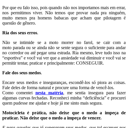
Por que eu falo isso, pois quando não nos importamos mais em errar,
nos permitimos viver. Não temos que provar nada pra ninguém,
muito menos pra homens babacas que acham que pilotagem é
questão de gênero.
Ria dos seus erros
.
Não se intimide se a moto morrer no farol, se cair com a
moto parada ou se ainda não se sente segura o suficiente para andar
no corredor ou até pegar uma estrada. Ria mesmo, leve tudo isso na
“esportiva” e você vai ver que a ansiedade vai diminuir e você vai se
permitir tentar, praticar e principalmente: CONSEGUIR.
Fale dos seus medos
.
Encare seus medos e inseguranças, escondê-los só piora as coisas.
Fale deles de forma natural e procure uma forma de vencê-los.
Como comentei
nesta matéria
, me sentia insegura para fazer
algumas curvas fechadas. Reconheci minha “deficiência” e procurei
quem pudesse me ajudar e hoje já me sinto mais segura.
Motocicleta é prática, não deixe que o medo a impeça de
praticar. Não deixe que o medo a impeça de vencer.
E para aquelas que já superaram seus medos, que tal escrever nos