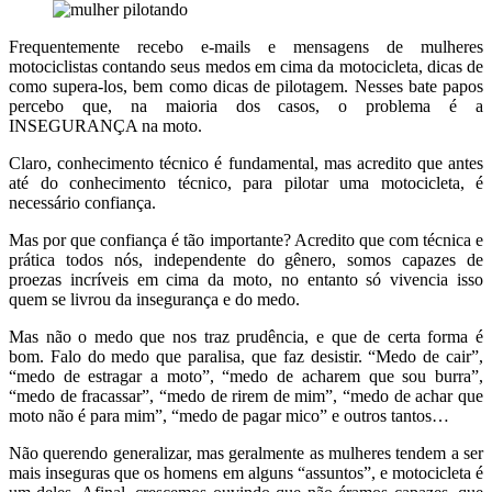
Frequentemente recebo e-mails e mensagens de mulheres
motociclistas contando seus medos em cima da motocicleta, dicas de
como supera-los, bem como dicas de pilotagem. Nesses bate papos
percebo que, na maioria dos casos, o problema é a
INSEGURANÇA na moto.
Claro, conhecimento técnico é fundamental, mas acredito que antes
até do conhecimento técnico, para pilotar uma motocicleta, é
necessário confiança.
Mas por que confiança é tão importante? Acredito que com técnica e
prática todos nós, independente do gênero, somos capazes de
proezas incríveis em cima da moto, no entanto só vivencia isso
quem se livrou da insegurança e do medo.
Mas não o medo que nos traz prudência, e que de certa forma é
bom. Falo do medo que paralisa, que faz desistir. “Medo de cair”,
“medo de estragar a moto”, “medo de acharem que sou burra”,
“medo de fracassar”, “medo de rirem de mim”, “medo de achar que
moto não é para mim”, “medo de pagar mico” e outros tantos…
Não querendo generalizar, mas geralmente as mulheres tendem a ser
mais inseguras que os homens em alguns “assuntos”, e motocicleta é