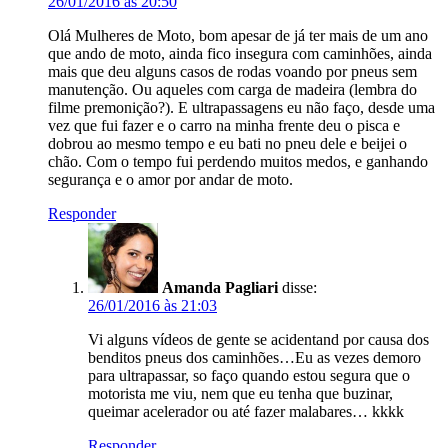
26/01/2016 às 20:50
Olá Mulheres de Moto, bom apesar de já ter mais de um ano
que ando de moto, ainda fico insegura com caminhões, ainda
mais que deu alguns casos de rodas voando por pneus sem
manutenção. Ou aqueles com carga de madeira (lembra do
filme premonição?). E ultrapassagens eu não faço, desde uma
vez que fui fazer e o carro na minha frente deu o pisca e
dobrou ao mesmo tempo e eu bati no pneu dele e beijei o
chão. Com o tempo fui perdendo muitos medos, e ganhando
segurança e o amor por andar de moto.
Responder
Amanda Pagliari
disse:
26/01/2016 às 21:03
Vi alguns vídeos de gente se acidentand por causa dos
benditos pneus dos caminhões…Eu as vezes demoro
para ultrapassar, so faço quando estou segura que o
motorista me viu, nem que eu tenha que buzinar,
queimar acelerador ou até fazer malabares… kkkk
Responder