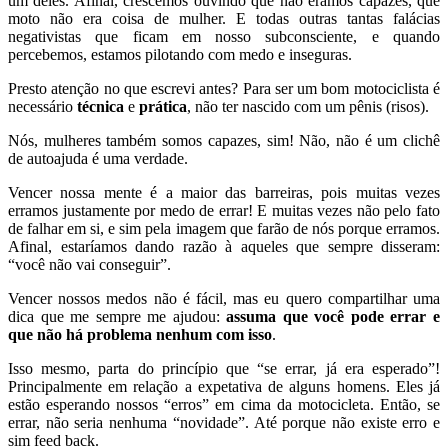
um deles. Afinal, crescemos ouvindo que não éramos capazes, que
moto não era coisa de mulher. E todas outras tantas falácias
negativistas que ficam em nosso subconsciente, e quando
percebemos, estamos pilotando com medo e inseguras.
Presto atenção no que escrevi antes? Para ser um bom motociclista é
necessário
técnica
e
prática
, não ter nascido com um pênis (risos).
Nós, mulheres também somos capazes, sim!
Não, não é um clichê
de autoajuda é uma verdade.
Vencer nossa mente é a maior das barreiras, pois muitas vezes
erramos justamente por medo de errar! E muitas vezes não pelo fato
de falhar em si, e sim pela imagem que farão de nós porque erramos.
Afinal, estaríamos dando razão à aqueles que sempre disseram:
“você não vai conseguir”.
Vencer nossos medos não é fácil, mas eu quero compartilhar uma
dica que me sempre me ajudou:
assuma que você pode errar e
que não há problema nenhum com isso
.
Isso mesmo, parta do princípio que “se errar, já era esperado”!
Principalmente em relação a expetativa de alguns homens. Eles já
estão esperando nossos “erros” em cima da motocicleta. Então, se
errar, não seria nenhuma “novidade”. Até porque não existe erro e
sim feed back.