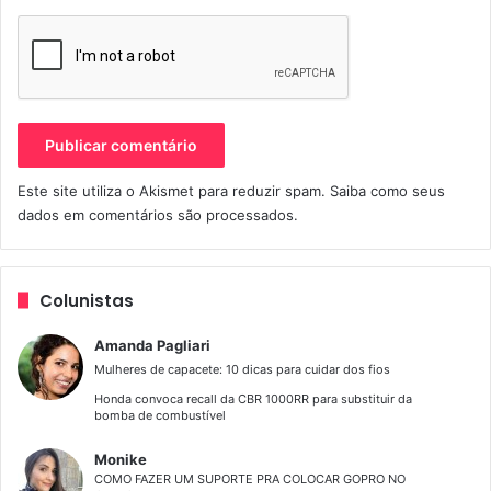
Foto Divulgação
MOTOR
Tipo de motor: 4 tempos, 2 cilindros, paralelos, 4 válvulas
por cilindro, DOHC, cárter úmido. Refigeração líquida.
Este site utiliza o Akismet para reduzir spam.
Saiba como seus
Capacidade cúbica 321 cm3. Diâmetro x Curso 68mm x
dados em comentários são processados
.
44,1mm. Taxa de Compressão 11,2:1. Potência máxima
42cv a 10.750rpm. Torque máximo 2,96kgf.m a 9.000 rpm.
Marcha lenta 1.350 rpm +/- 100. Capacidade de óleo
Colunistas
(total) 2,4 litros
Amanda Pagliari
COMBUSTÍVEL
Mulheres de capacete: 10 dicas para cuidar dos fios
Alimentação injeção eletrônica, gasolina, tanque de
Honda convoca recall da CBR 1000RR para substituir da
bomba de combustível
combustível de 14 litros incluindo reserva.
Monike
ELETRÔNICA
COMO FAZER UM SUPORTE PRA COLOCAR GOPRO NO