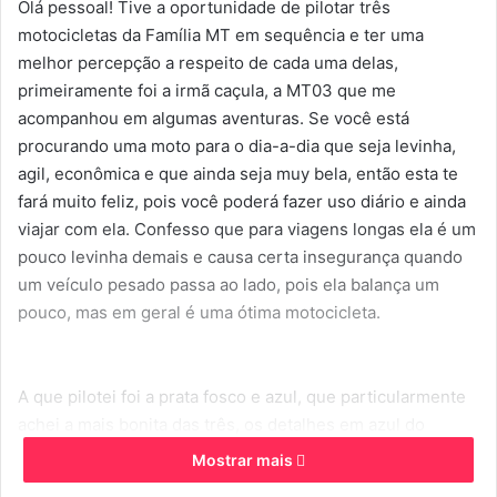
Olá pessoal! Tive a oportunidade de pilotar três
d
motocicletas da Família MT em sequência e ter uma
e
melhor percepção a respeito de cada uma delas,
u
primeiramente foi a irmã caçula, a MT03 que me
m
acompanhou em algumas aventuras. Se você está
e
-
procurando uma moto para o dia-a-dia que seja levinha,
m
agil, econômica e que ainda seja muy bela, então esta te
a
fará muito feliz, pois você poderá fazer uso diário e ainda
i
viajar com ela. Confesso que para viagens longas ela é um
l
pouco levinha demais e causa certa insegurança quando
um veículo pesado passa ao lado, pois ela balança um
pouco, mas em geral é uma ótima motocicleta.
A que pilotei foi a prata fosco e azul, que particularmente
achei a mais bonita das três, os detalhes em azul do
quadro, adesivos e rodas dão um charme todo especial e
Mostrar mais
apesar da cara
invocada
, ela mostrou-se dócil e a posição