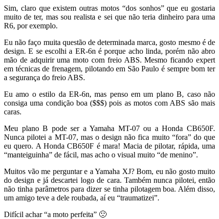
Sim, claro que existem outras motos “dos sonhos” que eu gostaria
muito de ter, mas sou realista e sei que não teria dinheiro para uma
R6, por exemplo.
Eu não faço muita questão de determinada marca, gosto mesmo é de
design. E se escolhi a ER-6n é porque acho linda, porém não abro
mão de adquirir uma moto com freio ABS. Mesmo ficando expert
em técnicas de frenagem, pilotando em São Paulo é sempre bom ter
a segurança do freio ABS.
Eu amo o estilo da ER-6n, mas penso em um plano B, caso não
consiga uma condição boa ($$$) pois as motos com ABS são mais
caras.
Meu plano B pode ser a Yamaha MT-07 ou a Honda CB650F.
Nunca pilotei a MT-07, mas o design não fica muito “fora” do que
eu quero. A Honda CB650F é mara! Macia de pilotar, rápida, uma
“manteiguinha” de fácil, mas acho o visual muito “de menino”.
Muitos vão me perguntar e a Yamaha XJ? Bom, eu não gosto muito
do design e já descartei logo de cara. Também nunca pilotei, então
não tinha parâmetros para dizer se tinha pilotagem boa. Além disso,
um amigo teve a dele roubada, aí eu “traumatizei”.
Difícil achar “a moto perfeita” 🙁