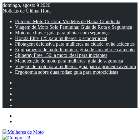
domingo, agosto 9 2026
Notícias de Última Hora
Primeira Moto Custom: Modelos de Baixa Cilindrada
Viagem de Moto Solo Feminina: Guia de Rota e Segurança
Moto na chuva: guia para pilotar com segurança
Honda Elite 125 para mulheres: o scooter ideal
Pilotagem defensiva para mulheres na cidade: evite acidentes
Equipamento de moto feminino: guia de tamanho e caimento
Shineray Free 150: a moto ideal para iniciantes
Manutenção de moto para mulheres: guia de segurança
Viagem de moto para mulheres: guia para a primeira aventura
Ergonomia sobre duas rodas: guia para motociclistas
Facebook
YouTube
Instagram
Artigo
aleatório
Barra
Lateral
Menu
Entrar