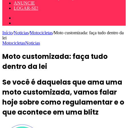
ANUNCIE
LOGAR-SE!
Entrar
Procurar
por
Início
/
Noticias
/
Motocicletas
/
Moto customizada: faça tudo dentro da
lei
Motocicletas
Noticias
Moto customizada: faça tudo
dentro da lei
Se você é daquelas que ama uma
moto customizada, vamos falar
hoje sobre como regulamentar e o
que acontece em uma blitz
Mande