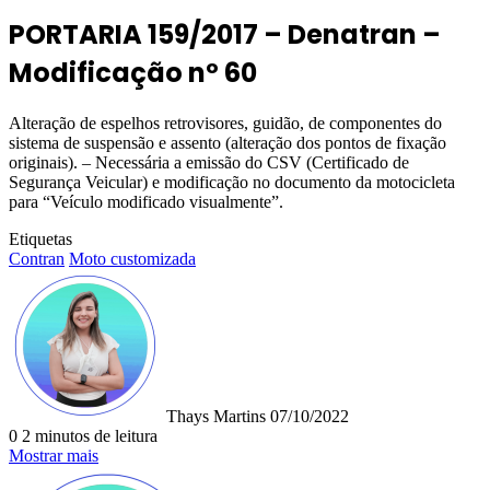
PORTARIA 159/2017 – Denatran –
Modificação nº 60
Alteração de espelhos retrovisores, guidão, de componentes do
sistema de suspensão e assento (alteração dos pontos de fixação
originais). – Necessária a emissão do CSV (Certificado de
Segurança Veicular) e modificação no documento da motocicleta
para “Veículo modificado visualmente”.
Etiquetas
Contran
Moto customizada
Mande
um
e-
mail
Thays Martins
07/10/2022
0
2 minutos de leitura
Mostrar mais