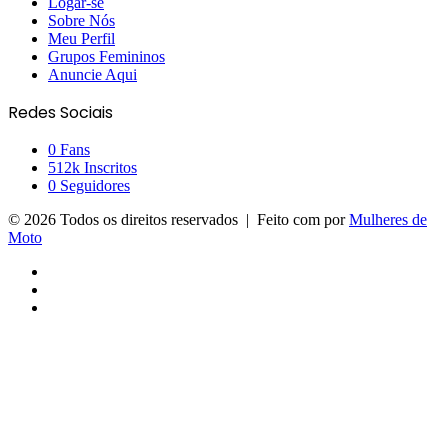
Logar-se
Sobre Nós
Meu Perfil
Grupos Femininos
Anuncie Aqui
Redes Sociais
0
Fans
512k
Inscritos
0
Seguidores
© 2026 Todos os direitos reservados | Feito com
por
Mulheres de
Moto
Facebook
YouTube
Instagram
Facebook
X
Messenger
Messenger
WhatsApp
Telegram
Viber
Botão
Voltar
ao
topo