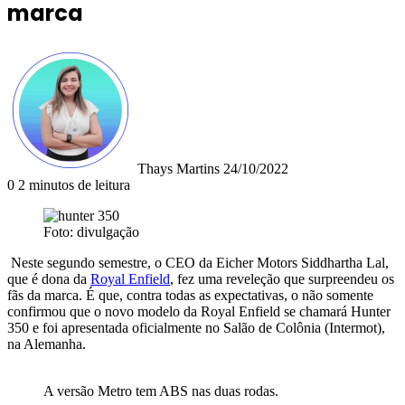
marca
Mande
um
e-
mail
Thays Martins
24/10/2022
0
2 minutos de leitura
Foto: divulgação
Neste segundo semestre, o CEO da Eicher Motors Siddhartha Lal,
que é dona da
Royal Enfield
, fez uma reveleção que surpreendeu os
fãs da marca. É que, contra todas as expectativas, o não somente
confirmou que o novo modelo da Royal Enfield se chamará Hunter
350 e foi apresentada oficialmente no Salão de Colônia (Intermot),
na Alemanha.
A versão Metro tem ABS nas duas rodas.