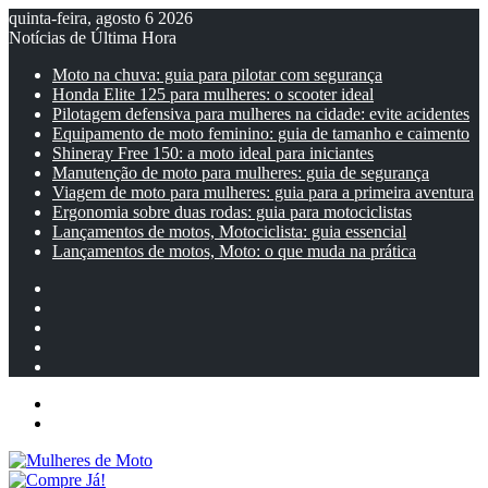
quinta-feira, agosto 6 2026
Notícias de Última Hora
Moto na chuva: guia para pilotar com segurança
Honda Elite 125 para mulheres: o scooter ideal
Pilotagem defensiva para mulheres na cidade: evite acidentes
Equipamento de moto feminino: guia de tamanho e caimento
Shineray Free 150: a moto ideal para iniciantes
Manutenção de moto para mulheres: guia de segurança
Viagem de moto para mulheres: guia para a primeira aventura
Ergonomia sobre duas rodas: guia para motociclistas
Lançamentos de motos, Motociclista: guia essencial
Lançamentos de motos, Moto: o que muda na prática
Facebook
YouTube
Instagram
Artigo
aleatório
Barra
Lateral
Menu
Entrar