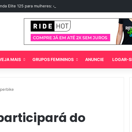
nda Elite 125 para mulheres: o scooter ideal
VEJA MAIS
GRUPOS FEMININOS
ANUNCIE
LOGAR-S
uperbike
 participará do