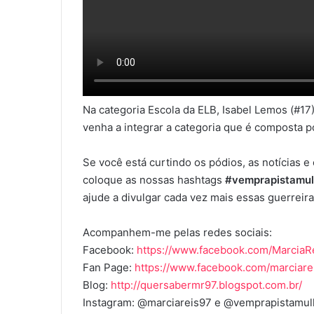
Na categoria Escola da ELB, Isabel Lemos (#1
venha a integrar a categoria que é composta p
Se você está curtindo os pódios, as notícias
coloque as nossas hashtags
#vemprapistamu
ajude a divulgar cada vez mais essas guerrei
Acompanhem-me pelas redes sociais:
Facebook:
https://www.facebook.com/MarciaR
Fan Page:
https://www.facebook.com/marciare
Blog:
http://quersabermr97.blogspot.com.br/
Instagram: @marciareis97 e @vemprapistamulh