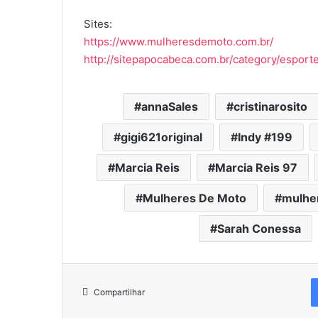
Sites:
https://www.mulheresdemoto.com.br/
http://sitepapocabeca.com.br/category/esporte
annaSales
cristinarosito
gigi621original
Indy #199
Marcia Reis
Marcia Reis 97
Mulheres De Moto
mulhe
Sarah Conessa
Compartilhar