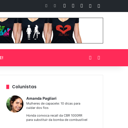
Facebook
YouTube
Instagram
Artigo aleatório
Barra Lateral
Entrar
Procurar por
E!
Colunistas
Amanda Pagliari
Mulheres de capacete: 10 dicas para
cuidar dos fios
Honda convoca recall da CBR 1000RR
para substituir da bomba de combustível