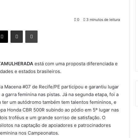
0
3 minutos de leitura
X
Compartilhar via e-mail
Imprimir
TAMULHERADA
está com uma proposta diferenciada e
dades e estados brasileiros.
la Macena #07 de Recife/PE participou e garantiu lugar
 garra feminina nas pistas. Já na segunda etapa, foi a
 ter um autódromo também tem talentos femininos, e
Copa Honda CBR 500R subindo ao pódio em 5º lugar nas
ois troféus e um grande sorriso de satisfação. O
pilotos na captação de apoiadores e patrocinadores
 feminina nos Campeonatos.