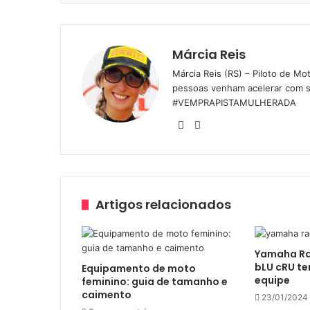
Márcia Reis
Márcia Reis (RS) – Piloto de Mo
pessoas venham acelerar com s
#VEMPRAPISTAMULHERADA
We
Fa
bsi
ce
te
bo
ok
Artigos relacionados
Yamaha Rac
bLU cRU te
Equipamento de moto
equipe
feminino: guia de tamanho e
caimento
23/01/2024