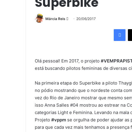
Superbike
Márcia Reis
M
20/06/2017
a
Facebook
n
d
e
u
Olá pessoal! Em 2017, o projeto
#VEMPRAPIS
m
está buscando pilotos femininas de diversas ci
e
-
m
Na primeira etapa do Superbike a piloto Thayg
a
no pódio mostrando que o nordeste conta com a
i
vez do Rio de Janeiro mostrar que mesmo sem
l
isso Anna Salles #04 mostrou ao estrear na 
categorias Light e Feminina. Levando na mala d
Projeto
#vppm
se orgulha de poder ajudar as 
para que cada vez mais tenhamos a presença