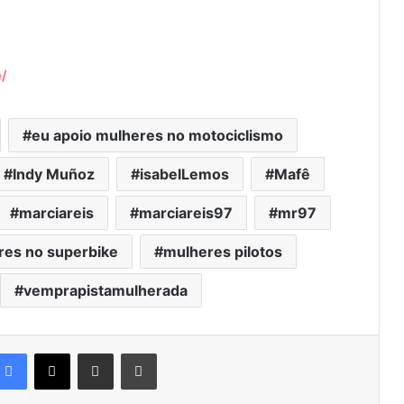
/
eu apoio mulheres no motociclismo
Indy Muñoz
isabelLemos
Mafê
marciareis
marciareis97
mr97
res no superbike
mulheres pilotos
vemprapistamulherada
Facebook
X
Compartilhar via e-mail
Imprimir