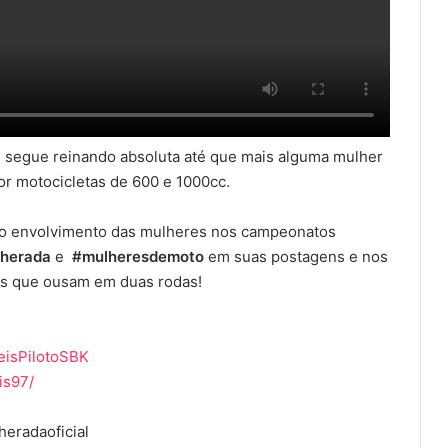
7) segue reinando absoluta até que mais alguma mulher
or motocicletas de 600 e 1000cc.
 e o envolvimento das mulheres nos campeonatos
lherada
e
#mulheresdemoto
em suas postagens e nos
ras que ousam em duas rodas!
eisPilotoSBK
is97/
eradaoficial