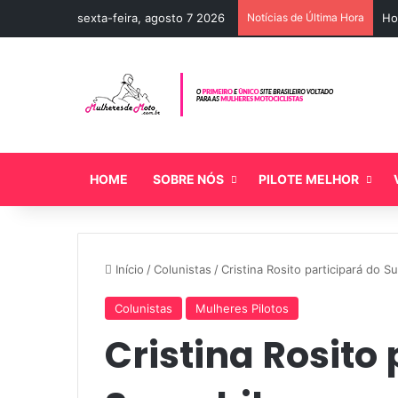
sexta-feira, agosto 7 2026
Notícias de Última Hora
Ho
HOME
SOBRE NÓS
PILOTE MELHOR
Início
/
Colunistas
/
Cristina Rosito participará do S
Colunistas
Mulheres Pilotos
Cristina Rosito