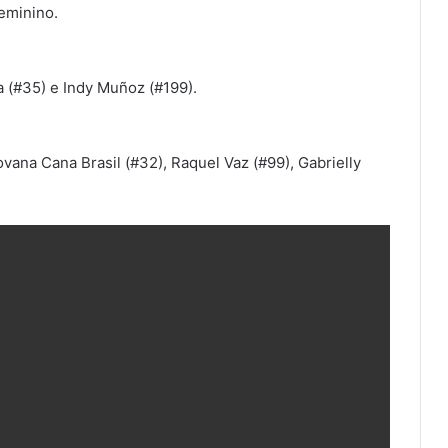
eminino.
(#35) e Indy Muñoz (#199).
ana Cana Brasil (#32), Raquel Vaz (#99), Gabrielly