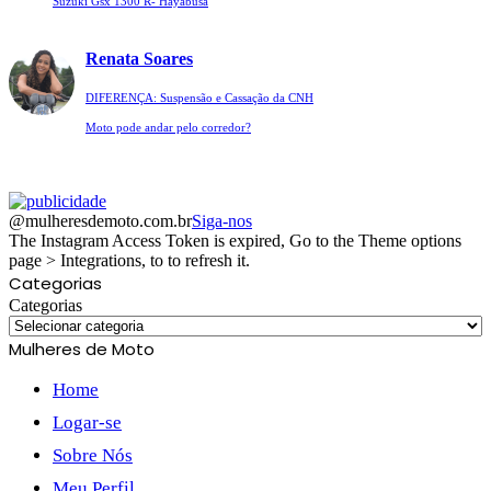
Suzuki Gsx 1300 R- Hayabusa
Renata Soares
DIFERENÇA: Suspensão e Cassação da CNH
Moto pode andar pelo corredor?
@mulheresdemoto.com.br
Siga-nos
The Instagram Access Token is expired, Go to the Theme options
page > Integrations, to to refresh it.
Categorias
Categorias
Mulheres de Moto
Home
Logar-se
Sobre Nós
Meu Perfil