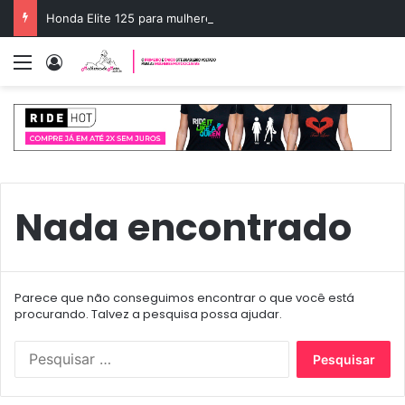
Honda Elite 125 para mulheres: o scooter ideal
Menu
Entrar
Nada encontrado
Parece que não conseguimos encontrar o que você está
procurando. Talvez a pesquisa possa ajudar.
P
e
s