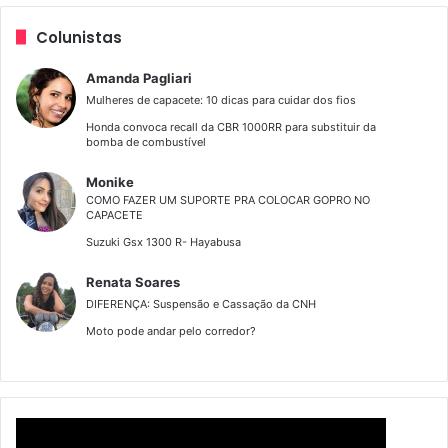
q
u
Colunistas
i
s
Amanda Pagliari
a
Mulheres de capacete: 10 dicas para cuidar dos fios
r
Honda convoca recall da CBR 1000RR para substituir da
p
bomba de combustível
o
r
Monike
:
COMO FAZER UM SUPORTE PRA COLOCAR GOPRO NO
CAPACETE
Suzuki Gsx 1300 R- Hayabusa
Renata Soares
DIFERENÇA: Suspensão e Cassação da CNH
Moto pode andar pelo corredor?