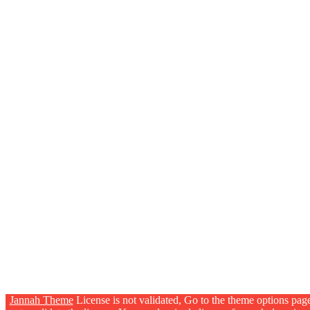
Jannah Theme
License is not validated, Go to the theme options pag