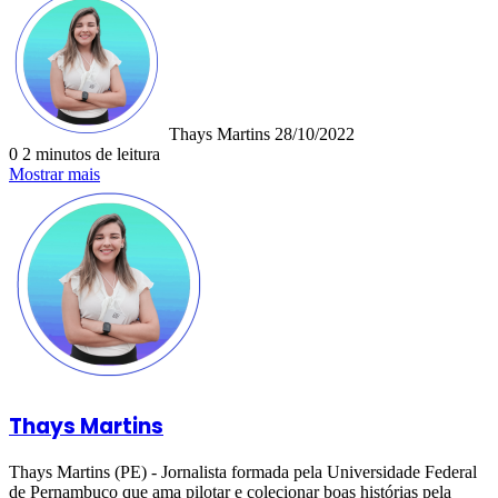
um
e-
mail
Thays Martins
28/10/2022
0
2 minutos de leitura
Mostrar mais
Thays Martins
Thays Martins (PE) - Jornalista formada pela Universidade Federal
de Pernambuco que ama pilotar e colecionar boas histórias pela