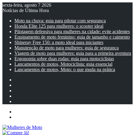
sexta-feira, agosto 7 2026
Notícias de Última Hora
Moto na chuva: guia para pilotar com segurança
Honda Elite 125 para mulheres: o scooter ideal
Pilotagem defensiva para mulheres na cidade: evite acidentes
Equipamento de moto feminino: guia de tamanho e caimento
Shineray Free 150: a moto ideal para iniciantes
Manutenção de moto para mulheres: guia de segurança
Viagem de moto para mulheres: guia para a primeira aventura
Ergonomia sobre duas rodas: guia para motociclistas
Lançamentos de motos, Motociclista: guia essencial
Lançamentos de motos, Moto: o que muda na prática
Facebook
YouTube
Instagram
Artigo
aleatório
Barra
Lateral
Menu
Entrar