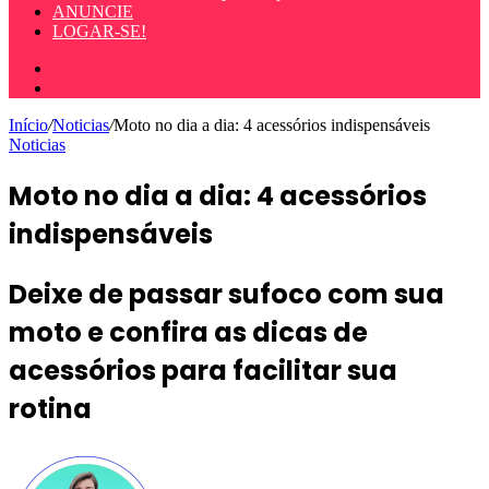
ANUNCIE
LOGAR-SE!
Entrar
Procurar
por
Início
/
Noticias
/
Moto no dia a dia: 4 acessórios indispensáveis
Noticias
Moto no dia a dia: 4 acessórios
indispensáveis
Deixe de passar sufoco com sua
moto e confira as dicas de
acessórios para facilitar sua
rotina
Mande
um