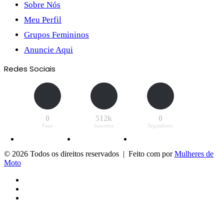
Sobre Nós
Meu Perfil
Grupos Femininos
Anuncie Aqui
Redes Sociais
0
512k
0
Fans
Inscritos
Seguidores
© 2026 Todos os direitos reservados | Feito com
por
Mulheres de
Moto
Facebook
YouTube
Instagram
Facebook
X
Messenger
Messenger
WhatsApp
Telegram
Viber
Botão
Voltar