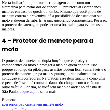
Nesta indicação, o protetor de carenagem entra como uma
alternativa para evitar dor de cabeça. O protetor vai evitar danos
maiores em caso de queda ou tombo. Mesmo que você pilote de
maneira correta e preventiva, há a possibilidade de estacionar sua
moto e alguém derrubá-la, assim, quebrando componentes. Por isso,
o protetor de carenagem pode ser uma boa saída para evitar custos
maiores.
4 – Protetor de manete para a
moto
O protetor de manete tem dupla função, que é: proteger
componentes da moto e proteger a mão de quem conduz. Isso
porque ao longo da pilotagem, as mãos podem ficar vulneráveis e o
protetor de manete agrega mais segurança, principalmente na
condução em corredores. Na prática, esse item funciona como uma
espécie de “escudo” contra os danos do choque com o chão ou
outro veículo. Por fim, se você tem medo de andar no trânsito de
São Paulo,
clique aqui
e saiba mais!
Etiquetas
acessórios
baú
carenagem
manete
moto
Mande