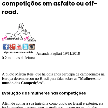
competições em asfalto ou off-
road.
Mande
um
e-
mail
Amanda Pagliari
19/11/2019
0
2 minutos de leitura
A piloto Márcia Reis, que há dois anos participa de campeonatos na
Europa desembarcou no Brasil para falar sobre as
“Mulheres no
mundo das Competições”.
Evolução das mulheres nas competições
Além de contar a sua trajetória como piloto no Brasil e exterior, ela
irá falar sobre o avanço que as mulheres tiveram no mundo das