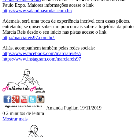
Paulo Expo. Maiores informações acesse o link
https://www.salaoduasrodas.com.br/
Ademais, será uma troca de experiência incrível com essas pilotos,
entretanto, se quiser saber um pouco mais sobre a trajetória da piloto
Márcia Reis desde o seu início nas pistas acesse o link
http://marciareis97.com.br/
Aliás, acompanhem também pelas redes sociais:
https://www.facebook.com/marciareis97/
https://www.instagram.com/marciareis97
Mande
um
e-
mail
Amanda Pagliari
19/11/2019
0
2 minutos de leitura
Mostrar mais