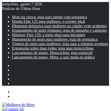
sexta-feira, agosto 7 2026
Notícias de Última Hora
Moto na chuva: guia para pilotar com segurança
Honda Elite 125 para mulheres: o scooter ideal
Pilotagem defensiva para mulheres na cidade: evite acidentes
Equipamento de moto feminino: guia de tamanho e caimento
Shineray Free 150: a moto ideal para iniciantes
Manutenção de moto para mulheres: guia de segurança
Viagem de moto para mulheres: guia para a primeira aventura
Ergonomia sobre duas rodas: guia para motociclistas
Lançamentos de motos, Motociclista: guia essencial
Lançamentos de motos, Moto: o que muda na prática
Facebook
YouTube
Instagram
Artigo
aleatório
Barra
Lateral
Menu
Entrar