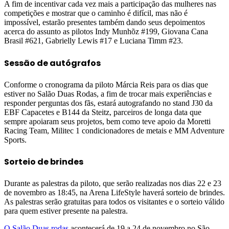
A fim de incentivar cada vez mais a participação das mulheres nas
competições e mostrar que o caminho é difícil, mas não é
impossível, estarão presentes também dando seus depoimentos
acerca do assunto as pilotos Indy Munhõz #199, Giovana Cana
Brasil #621, Gabrielly Lewis #17 e Luciana Timm #23.
Sessão de autógrafos
Conforme o cronograma da piloto Márcia Reis para os dias que
estiver no Salão Duas Rodas, a fim de trocar mais experiências e
responder perguntas dos fãs, estará autografando no stand J30 da
EBF Capacetes e B144 da Steitz, parceiros de longa data que
sempre apoiaram seus projetos, bem como teve apoio da Moretti
Racing Team, Militec 1 condicionadores de metais e MM Adventure
Sports.
Sorteio de brindes
Durante as palestras da piloto, que serão realizadas nos dias 22 e 23
de novembro as 18:45, na Arena LifeStyle haverá sorteio de brindes.
As palestras serão gratuitas para todos os visitantes e o sorteio válido
para quem estiver presente na palestra.
O Salão Duas rodas
acontecerá de 19 a 24 de novembro no São