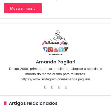
e
Mostrar mais
-
m
a
i
l
Amanda Pagliari
Desde 2009, primeiro portal brasileiro a abordar a abordar o
mundo do motociclismo para mulheres.
https://www.instagram.com/amanda.pagliari/
We
Fa
Yo
Ins
bsi
ce
uT
tag
te
bo
ub
ra
Artigos relacionados
ok
e
m