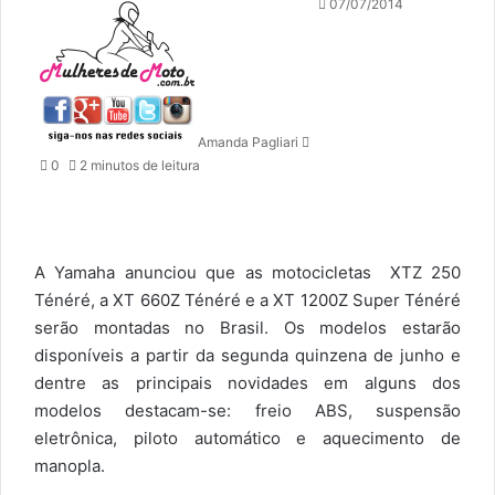
M
07/07/2014
a
n
d
e
u
Amanda Pagliari
m
0
2 minutos de leitura
e
-
m
a
i
A Yamaha anunciou que as motocicletas XTZ 250
l
Ténéré, a XT 660Z Ténéré e a XT 1200Z Super Ténéré
serão montadas no Brasil. Os modelos estarão
disponíveis a partir da segunda quinzena de junho e
dentre as principais novidades em alguns dos
modelos destacam-se: freio ABS, suspensão
eletrônica, piloto automático e aquecimento de
manopla.