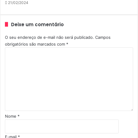
21/02/2024
Deixe um comentário
O seu endereço de e-mail não será publicado.
Campos
obrigatórios são marcados com
*
C
o
m
e
n
t
á
r
i
o
Nome
*
*
E-mail
*