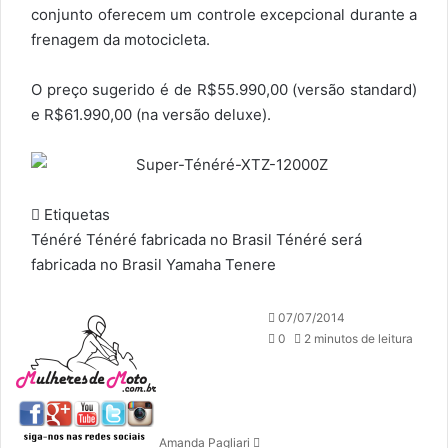
conjunto oferecem um controle excepcional durante a
frenagem da motocicleta.
O preço sugerido é de R$55.990,00 (versão standard)
e R$61.990,00 (na versão deluxe).
Etiquetas
Ténéré
Ténéré fabricada no Brasil
Ténéré será
fabricada no Brasil
Yamaha Tenere
M
07/07/2014
a
0
2 minutos de leitura
n
d
e
u
Amanda Pagliari
m