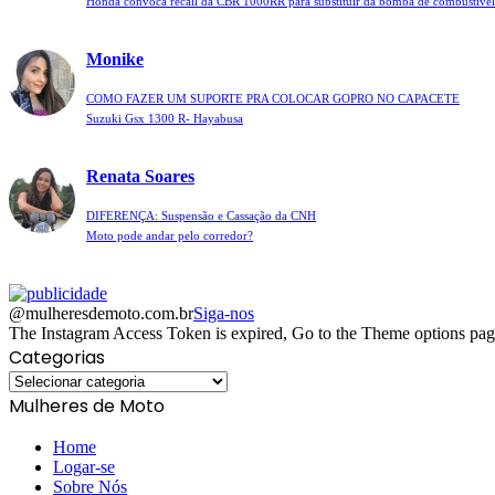
Honda convoca recall da CBR 1000RR para substituir da bomba de combustível
Monike
COMO FAZER UM SUPORTE PRA COLOCAR GOPRO NO CAPACETE
Suzuki Gsx 1300 R- Hayabusa
Renata Soares
DIFERENÇA: Suspensão e Cassação da CNH
Moto pode andar pelo corredor?
@mulheresdemoto.com.br
Siga-nos
The Instagram Access Token is expired, Go to the Theme options page >
Categorias
Categorias
Mulheres de Moto
Home
Logar-se
Sobre Nós