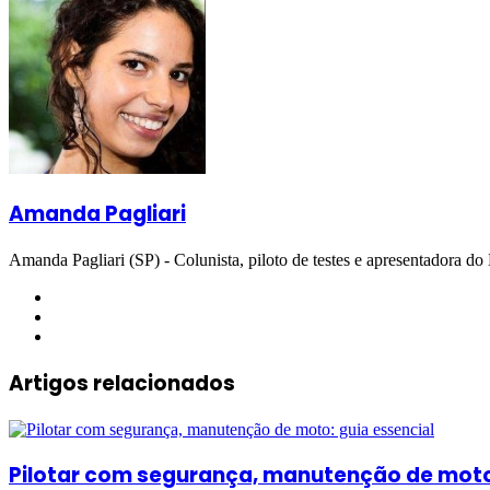
mail
via
e-
mail
Amanda Pagliari
Amanda Pagliari (SP) - Colunista, piloto de testes e apresentadora d
Website
Facebook
Instagram
Artigos relacionados
Pilotar com segurança, manutenção de moto: