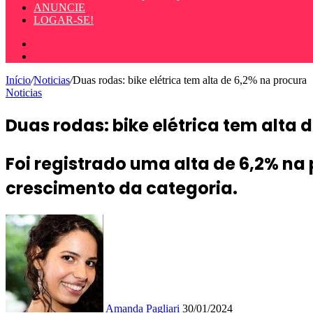
ANUNCIE
LOGAR-SE!
Entrar
Procurar
por
Início
/
Noticias
/
Duas rodas: bike elétrica tem alta de 6,2% na procura
Noticias
Duas rodas: bike elétrica tem alta 
Foi registrado uma alta de 6,2% n
crescimento da categoria.
Mande
um
e-
mail
Amanda Pagliari
30/01/2024