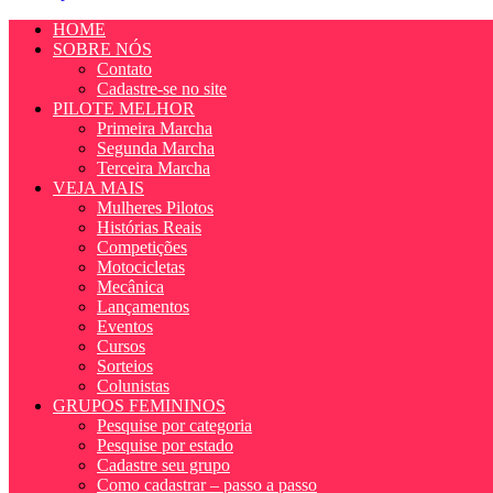
HOME
SOBRE NÓS
Contato
Cadastre-se no site
PILOTE MELHOR
Primeira Marcha
Segunda Marcha
Terceira Marcha
VEJA MAIS
Mulheres Pilotos
Histórias Reais
Competições
Motocicletas
Mecânica
Lançamentos
Eventos
Cursos
Sorteios
Colunistas
GRUPOS FEMININOS
Pesquise por categoria
Pesquise por estado
Cadastre seu grupo
Como cadastrar – passo a passo