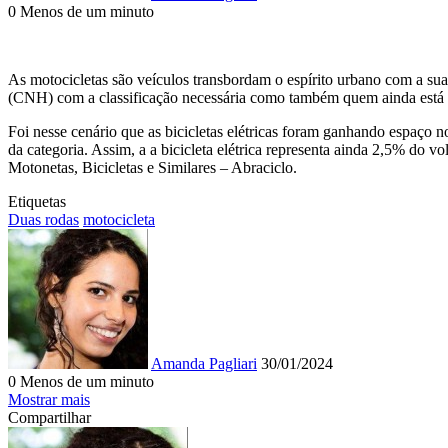
0
Menos de um minuto
Facebook
X
WhatsApp
Telegram
Compartilhar
Imprimir
via
e-
As motocicletas são veículos transbordam o espírito urbano com a sua
mail
(CNH) com a classificação necessária como também quem ainda está se
Foi nesse cenário que as bicicletas elétricas foram ganhando espaço
da categoria. Assim, a a bicicleta elétrica representa ainda 2,5% do
Motonetas, Bicicletas e Similares – Abraciclo.
Etiquetas
Duas rodas
motocicleta
Mande
um
e-
mail
Amanda Pagliari
30/01/2024
0
Menos de um minuto
Facebook
X
WhatsApp
Telegram
Compartilhar
Imprimir
Mostrar mais
via
Compartilhar
e-
Facebook
X
WhatsApp
Telegram
Compartilhar
Imprimir