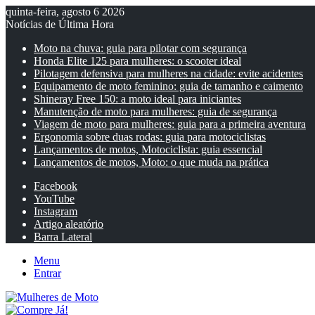
quinta-feira, agosto 6 2026
Notícias de Última Hora
Moto na chuva: guia para pilotar com segurança
Honda Elite 125 para mulheres: o scooter ideal
Pilotagem defensiva para mulheres na cidade: evite acidentes
Equipamento de moto feminino: guia de tamanho e caimento
Shineray Free 150: a moto ideal para iniciantes
Manutenção de moto para mulheres: guia de segurança
Viagem de moto para mulheres: guia para a primeira aventura
Ergonomia sobre duas rodas: guia para motociclistas
Lançamentos de motos, Motociclista: guia essencial
Lançamentos de motos, Moto: o que muda na prática
Facebook
YouTube
Instagram
Artigo aleatório
Barra Lateral
Menu
Entrar