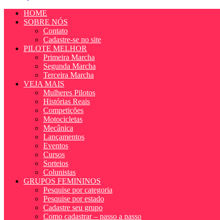
HOME
SOBRE NÓS
Contato
Cadastre-se no site
PILOTE MELHOR
Primeira Marcha
Segunda Marcha
Terceira Marcha
VEJA MAIS
Mulheres Pilotos
Histórias Reais
Competições
Motocicletas
Mecânica
Lançamentos
Eventos
Cursos
Sorteios
Colunistas
GRUPOS FEMININOS
Pesquise por categoria
Pesquise por estado
Cadastre seu grupo
Como cadastrar – passo a passo