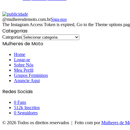
@mulheresdemoto.com.br
Siga-nos
The Instagram Access Token is expired, Go to the Theme options page >
Categorias
Categorias
Mulheres de Moto
Home
Logar-se
Sobre Nós
Meu Perfil
Grupos Femininos
Anuncie Aqui
Redes Sociais
0
Fans
512k
Inscritos
0
Seguidores
© 2026 Todos os direitos reservados | Feito com
por
Mulheres de M