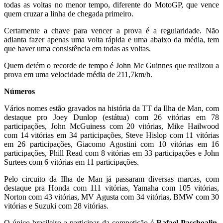
todas as voltas no menor tempo, diferente do MotoGP, que vence
quem cruzar a linha de chegada primeiro.
Certamente a chave para vencer a prova é a regularidade. Não
adianta fazer apenas uma volta rápida e uma abaixo da média, tem
que haver uma consistência em todas as voltas.
Quem detém o recorde de tempo é John Mc Guinnes que realizou a
prova em uma velocidade média de 211,7km/h.
Números
Vários nomes estão gravados na história da TT da Ilha de Man, com
destaque pro Joey Dunlop (estátua) com 26 vitórias em 78
participações, John McGuiness com 20 vitórias, Mike Hailwood
com 14 vitórias em 34 participações, Steve Hislop com 11 vitórias
em 26 participações, Giacomo Agostini com 10 vitórias em 16
participações, Phill Read com 8 vitórias em 33 participações e John
Surtees com 6 vitórias em 11 participações.
Pelo circuito da Ilha de Man já passaram diversas marcas, com
destaque pra Honda com 111 vitórias, Yamaha com 105 vitórias,
Norton com 43 vitórias, MV Agusta com 34 vitórias, BMW com 30
vitórias e Suzuki com 28 vitórias.
O único brasileiro a participar da competição é
Rafael Paschoalin
.