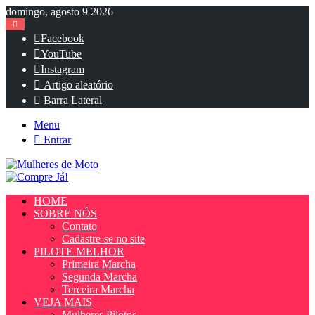
domingo, agosto 9 2026
Facebook
YouTube
Instagram
Artigo aleatório
Barra Lateral
Menu
Entrar
HOME
SOBRE NÓS
Contato
Cadastre-se no site
PILOTE MELHOR
Primeira Marcha
Segunda Marcha
Terceira Marcha
VEJA MAIS
Mulheres Pilotos