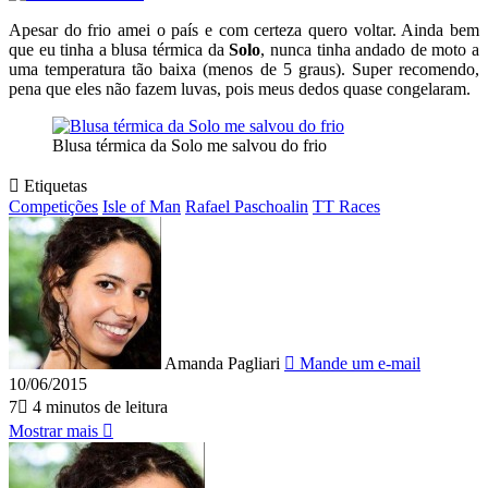
Apesar do frio amei o país e com certeza quero voltar. Ainda bem
que eu tinha a blusa térmica da
Solo
, nunca tinha andado de moto a
uma temperatura tão baixa (menos de 5 graus). Super recomendo,
pena que eles não fazem luvas, pois meus dedos quase congelaram.
Blusa térmica da Solo me salvou do frio
Etiquetas
Competições
Isle of Man
Rafael Paschoalin
TT Races
Amanda Pagliari
Mande um e-mail
10/06/2015
7
4 minutos de leitura
Mostrar mais