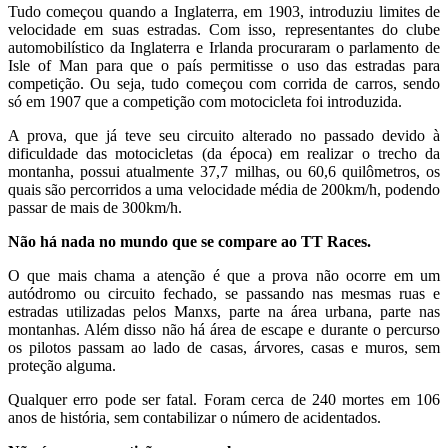
Tudo começou quando a Inglaterra,
em 1903,
introduziu limites de
velocidade em suas estradas.
Com isso, representantes do clube
automobilístico
da Inglaterra e Irlanda
procuraram o parlamento de
Isle of Man
para que o país permitisse o uso das estradas
para
competição.
Ou seja, tudo começou com corrida de carros, sendo
só
em 1907
que a competição com motocicleta foi introduzida.
A prova, que já teve seu circuito alterado no passado devido à
dificuldade das motocicletas (da época) em realizar o trecho da
montanha, possui atualmente 37,7 milhas, ou 60,6 quilômetros, os
quais são percorridos a uma velocidade média de 200km/h, podendo
passar de mais de 300km/h.
Não há nada no mundo que se compare ao TT Races.
O que mais chama a atenção é que a prova não ocorre em um
autódromo ou circuito fechado, se passando nas mesmas ruas e
estradas utilizadas pelos Manxs, parte na área urbana, parte nas
montanhas. Além disso não há área de escape e durante o percurso
os pilotos passam ao lado de casas, árvores, casas e muros, sem
proteção alguma.
Qualquer erro pode ser fatal. Foram cerca de 240 mortes em 106
anos de história, sem contabilizar o número de acidentados.