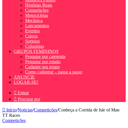
Histórias Reais
Competições
Motocicletas
Mecânica
Lançamentos
Eventos
Cursos
Sorteios
Colunistas
GRUPOS FEMININOS
Pesquise por categoria
Pesquise por estado
Cadastre seu grupo
Como cadastrar – passo a passo
ANUNCIE
LOGAR-SE!
Entrar
Procurar por
Início
/
Noticias
/
Competições
/
Conheça a Corrida de Isle of Man
TT Races
Competições