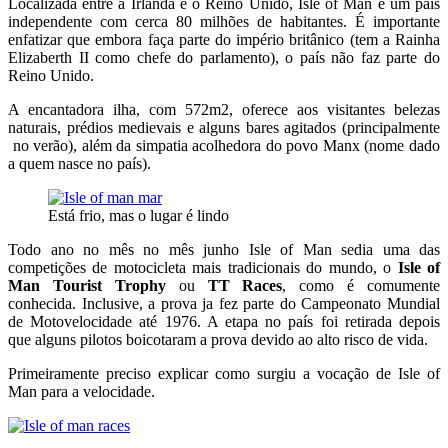
Localizada entre a Irlanda e o Reino Unido, Isle of Man
é um país
independente
com cerca 80 milhões de habitantes. É importante
enfatizar que embora faça parte do império britânico (tem a Rainha
Elizaberth II como chefe do parlamento), o país não faz parte do
Reino Unido.
A encantadora ilha, com 572m2,
oferece aos visitantes
belezas
naturais, prédios medievais e alguns bares agitados (principalmente
no verão), a
lém da simpatia acolhedora do povo Manx (nome dado
a quem nasce no país).
Está frio, mas o lugar é lindo
Todo ano no mês no mês junho
Isle of Man sedia
uma das
competições de motocicleta
mais tradicionais do mundo,
o
Isle of
Man Tourist Trophy
ou
TT Races
,
como é comumente
conhecida.
Inclusive, a prova ja fez parte do Campeonato Mundial
de Motovelocidade até 1976. A etapa no país foi retirada depois
que alguns pilotos boicotaram a prova devido ao alto risco de vida.
Primeiramente preciso explicar como surgiu a vocação de Isle of
Man para a velocidade.