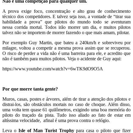
Não é uma competição para qualquer um.
A prova exige foco, concentração e alto grau de conhecimento
técnico dos competidores. E talvez seja isso, a vontade de “tirar sua
habilidade a prova” que pilotos do mundo todo se aventuram
nessa corrida mortal. Todos irão morrer um dia, e muitos pilotos
talvez não se importem de morrer fazendo o que mais amam, pilotar.
Por exemplo Guy Martin, que bateu a 240km/h e sobreviveu por
milagre, voltou a competir a mesma prova assim que se recuperou.
O risco de perder a vida não é uma barreira para ele, e acredito que
não é também para muitos pilotos. Veja o acidente de Guy aqui:
https://www.youtube.com/watch?v=6wTK9dO9O5A
Por que morre tanta gente?
Muros, casas, postes e árvores, além de tirar a atenção dos pilotos e
distrai-los, são obstáculos mortais no caso de choque. Além disso,
uma volta tem quase 61 quilômetros, exigindo uma boa memória do
piloto do traçado da pista. Tudo isso aliado ao fato de estar em
altíssima velocidade, afinal é uma prova contra o relógio.
Leva o
Isle of Man Turist Trophy
para casa o piloto que fizer