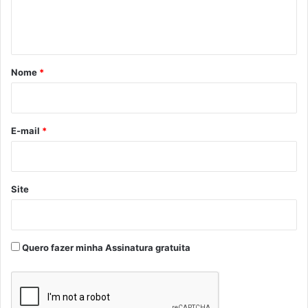
n
t
á
r
Nome
*
i
o
*
E-mail
*
Site
Quero fazer minha Assinatura gratuita