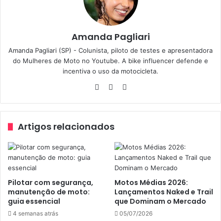
A formação ideal indicada pela organização da prova seria,
por exemplo: um piloto de 300cc + um piloto de 600cc +
Amanda Pagliari
um piloto de 1.000cc. As formações dos times estão
Amanda Pagliari (SP) - Colunista, piloto de testes e apresentadora
sujeitas a avaliação e aprovação dos organizadores.
do Mulheres de Moto no Youtube. A bike influencer defende e
incentiva o uso da motocicleta.
A largada acontece no estilo Le Mans – os pilotos ficam
Website
Facebook
Instagram
enfileirados de um lado da pista e as motos do outro,
então os pilotos correm, dão a partida e largam para a
pista. Os pilotos da equipe se revezam na mesma moto
Artigos relacionados
YZF-R3 e podem ficar na pista, no máximo, 30 minutos.
Depois, o piloto precisa entrar para o box para a troca
obrigatória de condutor da moto, com uma parada mínima
obrigatória de cinco minutos para abastecimento ou troca
Pilotar com segurança,
Motos Médias 2026:
de pneus. Além disso, o piloto que retornou ao box
manutenção de moto:
Lançamentos Naked e Trail
precisa fazer um intervalo de, no mínimo, 30 minutos
guia essencial
que Dominam o Mercado
antes de poder voltar à pista.
4 semanas atrás
05/07/2026