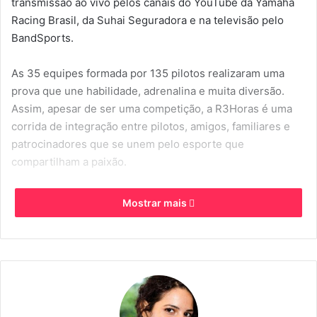
transmissão ao vivo pelos canais do YouTube da Yamaha
Racing Brasil, da Suhai Seguradora e na televisão pelo
BandSports.
As 35 equipes formada por 135 pilotos realizaram uma
prova que une habilidade, adrenalina e muita diversão.
Assim, apesar de ser uma competição, a R3Horas é uma
corrida de integração entre pilotos, amigos, familiares e
patrocinadores que se unem pelo esporte que
compartilham a paixão.
Yamaha PS5 R3Horas
Mostrar mais
Para participar, cada equipe precisou ter, no mínimo, três
pilotos – e no máximo, quatro. Além disso, de acordo com
a regra da competição, os times não podem ser formados
por pilotos que atuem em categorias semelhantes entre
300cc e 500cc.