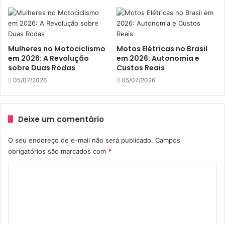
Competição
R3
Yamaha
Yamaha Racing Brasil
Mulheres no Motociclismo
Motos Elétricas no Brasil
em 2026: A Revolução
em 2026: Autonomia e
sobre Duas Rodas
Custos Reais
05/07/2026
05/07/2026
Deixe um comentário
O seu endereço de e-mail não será publicado.
Campos
obrigatórios são marcados com
*
C
o
m
e