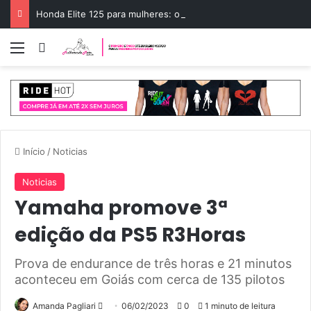
Honda Elite 125 para mulheres: o scooter ideal
Menu
Entrar
Início
/
Noticias
Noticias
Yamaha promove 3ª
edição da PS5 R3Horas
Prova de endurance de três horas e 21 minutos
aconteceu em Goiás com cerca de 135 pilotos
Mande
Amanda Pagliari
06/02/2023
0
1 minuto de leitura