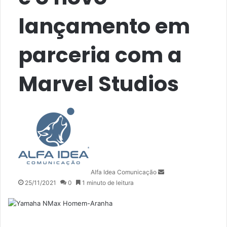
lançamento em
parceria com a
Marvel Studios
Mande
um
e-
mail
Alfa Idea Comunicação
25/11/2021
0
1 minuto de leitura