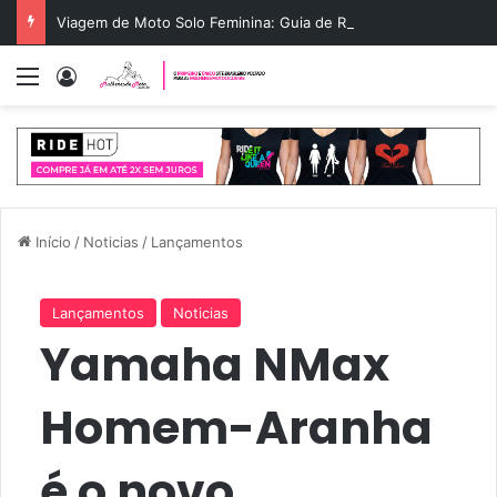
Viagem de Moto Solo Feminina: Guia de Rota e Segurança
Menu
Entrar
Início
/
Noticias
/
Lançamentos
Lançamentos
Noticias
Yamaha NMax
Homem-Aranha
é o novo