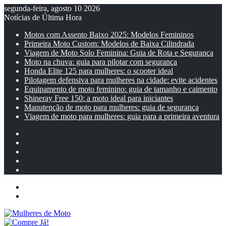
segunda-feira, agosto 10 2026
Notícias de Última Hora
Motos com Assento Baixo 2025: Modelos Femininos
Primeira Moto Custom: Modelos de Baixa Cilindrada
Viagem de Moto Solo Feminina: Guia de Rota e Segurança
Moto na chuva: guia para pilotar com segurança
Honda Elite 125 para mulheres: o scooter ideal
Pilotagem defensiva para mulheres na cidade: evite acidentes
Equipamento de moto feminino: guia de tamanho e caimento
Shineray Free 150: a moto ideal para iniciantes
Manutenção de moto para mulheres: guia de segurança
Viagem de moto para mulheres: guia para a primeira aventura
Facebook
YouTube
Instagram
Artigo
aleatório
Barra
Lateral
Menu
Entrar