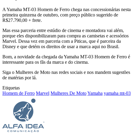
A Yamaha MT-03 Homem de Ferro chega nas concessionárias nesta
primeira quinzena de outubro, com preço público sugerido de
R$27.790,00 + frete.
Mas essa parceria entre estúdio de cinema e montadora vai além,
porque eles disponibilizaram para compra as camisetas e acessórios
Marvel. Dessa vez em parceria com a Piticas, que é parceira da
Disney e que detém os direitos de usar a marca aqui no Brasil.
Bom, a novidade da chegada da Yamaha MT-03 Homem de Ferro é
interessante para os fãs da marca e do cinema.
Siga o Mulheres de Moto nas redes sociais e nos mandem sugestões
de matérias por lá.
Etiquetas
Homem de Ferro
Marvel
Mulheres De Moto
Yamaha
yamaha mt-03
Mande
um
e-
mail