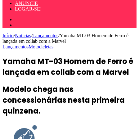
ANUNCIE
LOGAR-SE!
Entrar
Procurar
por
Início
/
Noticias
/
Lançamentos
/
Yamaha MT-03 Homem de Ferro é
lançada em collab com a Marvel
Lançamentos
Motocicletas
Yamaha MT-03 Homem de Ferro é
lançada em collab com a Marvel
Modelo chega nas
concessionárias nesta primeira
quinzena.
Mande
um
e-