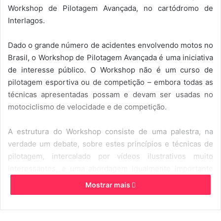
Workshop de Pilotagem Avançada, no cartódromo de
u
Interlagos.
m
e
-
Dado o grande número de acidentes envolvendo motos no
m
Brasil, o Workshop de Pilotagem Avançada é uma iniciativa
a
de interesse público. O Workshop não é um curso de
i
pilotagem esportiva ou de competição – embora todas as
l
técnicas apresentadas possam e devam ser usadas no
motociclismo de velocidade e de competição.
A estrutura do Workshop consiste de uma palestra, na
verdade um debate, sobre estes princípios e técnicas de
pilotagem, intercalado por vídeos ilustrativos muito
interessantes, e uma abordagem igualmente importante
sobre a manutenção das motos.
Mostrar mais
Este debate durará de 01 hora a 01:30 minutos. Após a
palestra haverá um coffee-break/brunch, e depois mais de