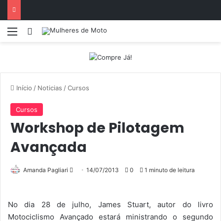
Menu
Entrar
Início
/
Noticias
/
Cursos
Cursos
Workshop de Pilotagem
Avançada
Amanda Pagliari
M
14/07/2013
0
1 minuto de leitura
a
n
No dia 28 de julho, James Stuart, autor do livro
d
Motociclismo Avançado estará ministrando o segundo
e