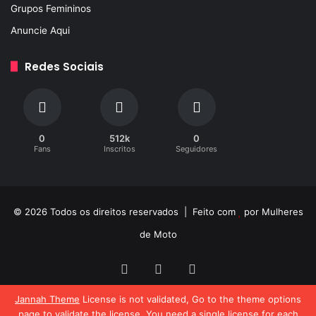
Grupos Femininos
Anuncie Aqui
Redes Sociais
0
512k
0
Fans
Inscritos
Seguidores
© 2026 Todos os direitos reservados | Feito com
por
Mulheres
de Moto
Facebook
YouTube
Instagram
Jannah Theme
License is not validated, Go to the theme options
page to validate the license, You need a single license for each