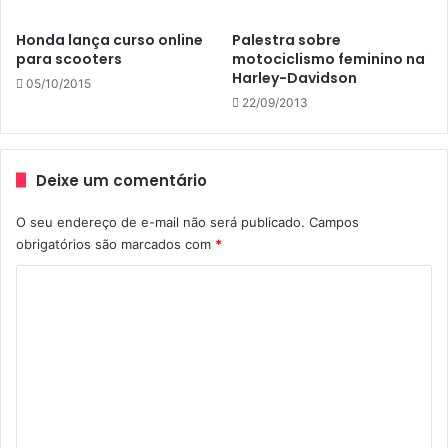
exclusivo do Workshop. Haverá sempre uma ambulância
Honda lança curso online
Palestra sobre
UTI com médico presente. Durante todo o tempo de pista,
para scooters
motociclismo feminino na
no mínimo 02 motos “de apoio” da organização, estarão
Harley-Davidson
05/10/2015
circulando entre os participantes.
22/09/2013
Preços especiais para as mulheres fãs do Mulheres de
Moto.
Deixe um comentário
Para mais informações:
O seu endereço de e-mail não será publicado.
Campos
mulheresdemoto@mulheresdemoto.com.br
obrigatórios são marcados com
*
C
o
Curso Moto
Curso Motos Mulheres
m
Curso Para Mulheres Moto
e
Curso Pilotagem
moto com batom
n
t
moto mulher
Motociclismo Avançado