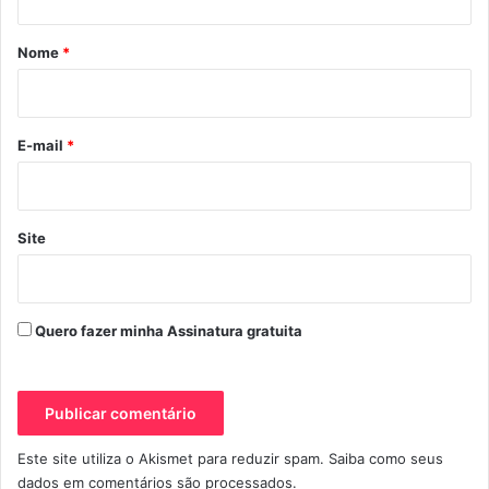
á
Mulher Moto
Mulheres De Moto
r
Nome
*
i
Mulheres Moto
o
workshop de pilotagem avançada
*
E-mail
*
Site
Quero fazer minha Assinatura gratuita
Este site utiliza o Akismet para reduzir spam.
Saiba como seus
dados em comentários são processados
.