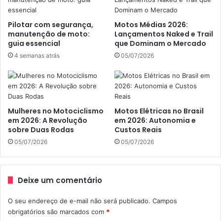
Sabrina Paiuta, prova que competência não tem
gênero.
Pilotar com segurança,
Motos Médias 2026:
manutenção de moto:
Lançamentos Naked e Trail
Talvez o que nos falte algumas vezes seja experiência,
guia essencial
que Dominam o Mercado
conhecimento técnico e autoconfiança, esta última a mais
4 semanas atrás
05/07/2026
importante de todas. Mas a única certeza que tenho é que
NÃO nos falta um pênis para pilotar uma motocicleta.
Embora diferentes, não somos piores ou melhores do que
Mulheres no Motociclismo
Motos Elétricas no Brasil
os homens. Por isso, chega de ouvir que não somos
em 2026: A Revolução
em 2026: Autonomia e
capazes.
sobre Duas Rodas
Custos Reais
05/07/2026
05/07/2026
O que toda mulher deveria lembrar neste Dia Internacional
da Mulher é que esta data não foi criada para exaltar o fato
de sermos mulheres, mas sim para lembrar que não
Deixe um comentário
somos piores do que eles e que merecemos o mesmo
O seu endereço de e-mail não será publicado.
Campos
respeito.
obrigatórios são marcados com
*