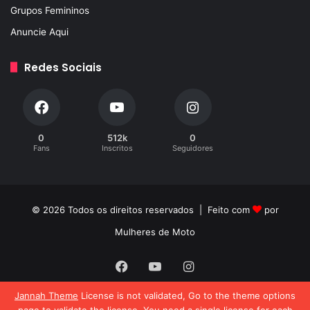
Grupos Femininos
Anuncie Aqui
Redes Sociais
0
512k
0
Fans
Inscritos
Seguidores
© 2026 Todos os direitos reservados | Feito com
por
Mulheres de Moto
Facebook
YouTube
Instagram
Jannah Theme
License is not validated, Go to the theme options