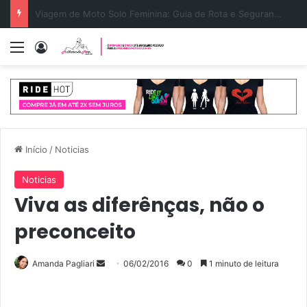
Moto na chuva: guia para pilotar com segurança
Menu
Entrar
Início
/
Noticias
Noticias
Viva as diferênças, não o
preconceito
Amanda Pagliari
M
06/02/2016
0
1 minuto de leitura
a
n