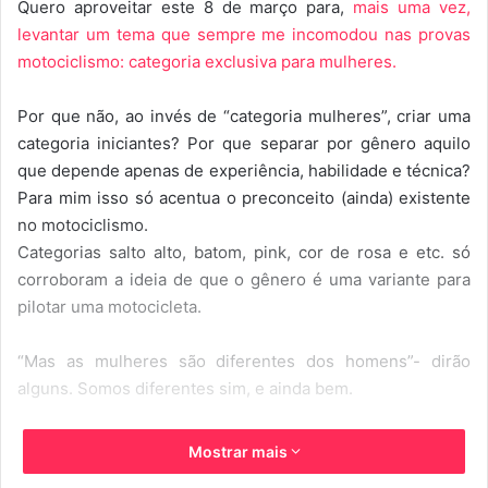
Quero aproveitar este 8 de março para,
mais uma vez,
d
levantar um tema que sempre me incomodou nas provas
e
motociclismo: categoria exclusiva para mulheres.
u
m
Por que não, ao invés de “categoria mulheres”, criar uma
e
-
categoria iniciantes? Por que separar por gênero aquilo
m
que depende apenas de experiência, habilidade e técnica?
a
Para mim isso só acentua o preconceito (ainda) existente
i
no motociclismo.
l
Categorias salto alto, batom, pink, cor de rosa e etc. só
corroboram a ideia de que o gênero é uma variante para
pilotar uma motocicleta.
“Mas as mulheres são diferentes dos homens”- dirão
alguns. Somos diferentes sim, e ainda bem.
A mulheres menstruam, tem seios, são – na maioria dos
Mostrar mais
casos – delicadas e emotivas. Já os homens possuem