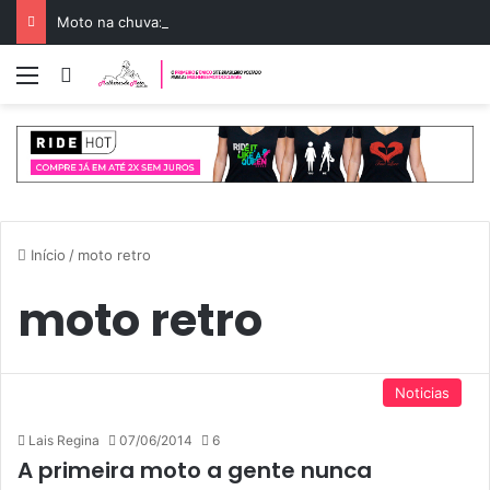
Moto na chuva: guia para pilotar com segurança
Menu
Entrar
Início
/
moto retro
moto retro
Noticias
Lais Regina
07/06/2014
6
A primeira moto a gente nunca