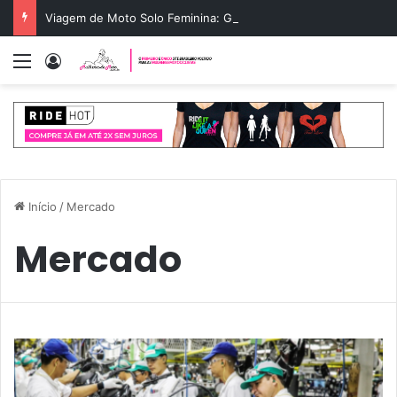
Viagem de Moto Solo Feminina: Guia de Rota e Segurança
Menu
Entrar
Início
/
Mercado
Mercado