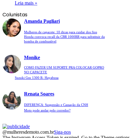
Leia mais »
Colunistas
Amanda Pagliari
Mulheres de capacete: 10 dicas para cuidar dos fios
Honda convoca recall da CBR 1000RR para substituir da
bomba de combustível
Monike
COMO FAZER UM SUPORTE PRA COLOCAR GOPRO
NO CAPACETE
Suzuki Gsx 1300 R- Hayabusa
Renata Soares
DIFERENÇA: Suspensão e Cassação da CNH
Moto pode andar pelo corredor?
@mulheresdemoto.com.br
Siga-nos
The Instagram Access Token is expired, Go to the Theme options