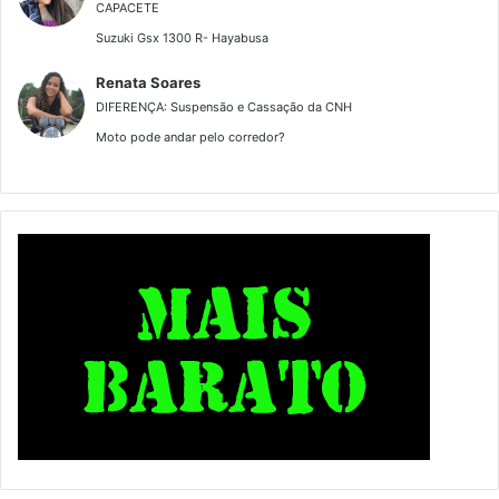
CAPACETE
Suzuki Gsx 1300 R- Hayabusa
Renata Soares
DIFERENÇA: Suspensão e Cassação da CNH
Moto pode andar pelo corredor?