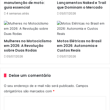
manutenção de moto:
Lançamentos Naked e Trail
Os ingressos estão à venda pelo
guia essencial
que Dominam o Mercado
www.ingressorapido.com.br e custam R$ R$10 para quinta
4 semanas atrás
05/07/2026
e sexta-feira, e R$15 para o sábado e domingo.
Estes valores referem-se ao primeiro lote e são válidos
até 10/12/2013 ou até o fim das entradas reservadas para o
Mulheres no Motociclismo
Motos Elétricas no Brasil
período, quando os valores serão alterados.
em 2026: A Revolução
em 2026: Autonomia e
sobre Duas Rodas
Custos Reais
O passaporte para os 4 dias custa R$ 60.
05/07/2026
05/07/2026
Salão Bike Show 2014
Deixe um comentário
De 23 a 26 de janeiro (qui/sex das 15h as 23h; sáb das 12h
O seu endereço de e-mail não será publicado.
Campos
as 23h e dom das 12h as 20h)
obrigatórios são marcados com
*
RioCentro – Pavilhão 2 – Rua Salvador Allende, 6555 –
C
Barra da Tijuca – RJ Informações: (21) 3035-9100
o