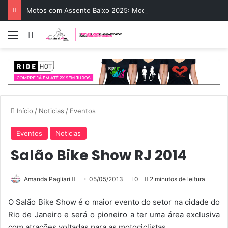
Motos com Assento Baixo 2025: Modelos Femininos
Menu
Entrar
Início
/
Noticias
/
Eventos
Eventos
Noticias
Salão Bike Show RJ 2014
Amanda Pagliari
M
05/05/2013
0
2 minutos de leitura
a
O Salão Bike Show é o maior evento do setor na cidade do
n
Rio de Janeiro e será o pioneiro a ter uma área exclusiva
d
com atrações voltadas para as motociclistas.
e