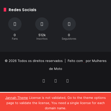
Redes Sociais
0
512k
0
Fans
Inscritos
Seguidores
© 2026 Todos os direitos reservados | Feito com
por
Mulheres
de Moto
Facebook
YouTube
Instagram
Jannah Theme
License is not validated, Go to the theme options
page to validate the license, You need a single license for each
domain name.