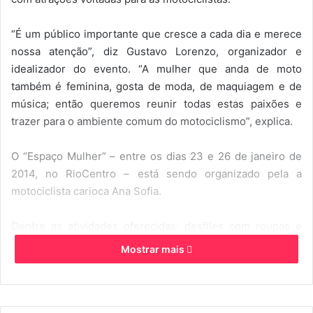
u
“É um público importante que cresce a cada dia e merece
m
nossa atenção”, diz Gustavo Lorenzo, organizador e
e
-
idealizador do evento. “A mulher que anda de moto
m
também é feminina, gosta de moda, de maquiagem e de
a
música; então queremos reunir todas estas paixões e
i
trazer para o ambiente comum do motociclismo”, explica.
l
O “Espaço Mulher” – entre os dias 23 e 26 de janeiro de
2014, no RioCentro – está sendo organizado pela a
motociclista carioca Ana Sofia.
Dentre as atividades oferecidas: desfiles com roupas e
acessórios dedicados a mulher que aprecia moto; muita
Mostrar mais
música com deejay´s que se apresentarão no palco,
sorteios de brindes e salão de beleza. O espaço também
estará à disposição para os motoclubes femininos