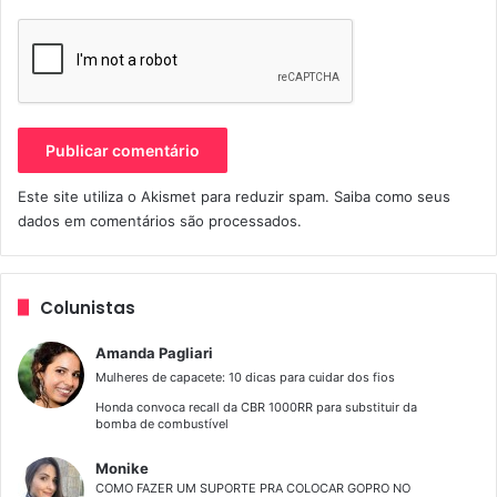
Janeiro), conta ainda com o apoio da RioTur, do Detran e
apoio social dos Parceiros da Educação.
Espaço Da Mulher Motociclista
espaço mulher salão bike show
Este site utiliza o Akismet para reduzir spam.
Saiba como seus
Mulheres De Moto
dados em comentários são processados
.
Mulheres Motociclistas
Salão Bike Show
Salão bike show 2014
Colunistas
Amanda Pagliari
Mulheres de capacete: 10 dicas para cuidar dos fios
Honda convoca recall da CBR 1000RR para substituir da
bomba de combustível
Monike
COMO FAZER UM SUPORTE PRA COLOCAR GOPRO NO