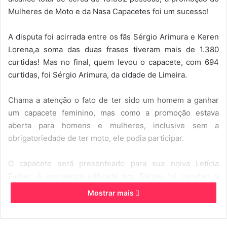
Mulheres de Moto e da Nasa Capacetes foi um sucesso!
u
m
A disputa foi acirrada entre os fãs Sérgio Arimura e Keren
e
-
Lorena,a soma das duas frases tiveram mais de 1.380
m
curtidas! Mas no final, quem levou o capacete, com 694
a
curtidas, foi Sérgio Arimura, da cidade de Limeira.
i
l
Chama a atenção o fato de ter sido um homem a ganhar
um capacete feminino, mas como a promoção estava
aberta para homens e mulheres, inclusive sem a
obrigatoriedade de ter moto, ele podia participar.
O capacete será presenteado para sua noiva Letícia
Furlan. A estratégia utilizada por Sérgio foi receber a
maioria das curtidas na reta final da promoção: “Minha
Mostrar mais
estratégia foi deixar para receber a maior parte das
curtidas no final da promoção, assim eu tinha um “plano B”
caso alguém chegasse perto da minha quantidade de