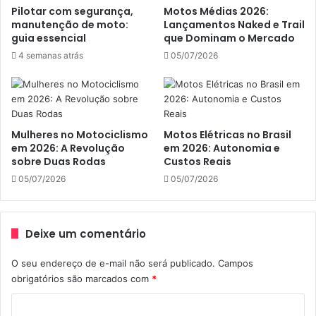
Veja as fotos da ganhadora
Pilotar com segurança,
Motos Médias 2026:
manutenção de moto:
Lançamentos Naked e Trail
guia essencial
que Dominam o Mercado
4 semanas atrás
05/07/2026
Mulheres no Motociclismo
Motos Elétricas no Brasil
em 2026: A Revolução
em 2026: Autonomia e
sobre Duas Rodas
Custos Reais
Capacete Betty Boop
Capacete Feminino
05/07/2026
05/07/2026
Capacete Mulher
Nasa Capacete
Deixe um comentário
O seu endereço de e-mail não será publicado.
Campos
obrigatórios são marcados com
*
C