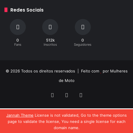
Redes Sociais
0
512k
0
Fans
Inscritos
Seguidores
© 2026 Todos os direitos reservados | Feito com
por
Mulheres
de Moto
Facebook
YouTube
Instagram
Jannah Theme
License is not validated, Go to the theme options
page to validate the license, You need a single license for each
domain name.