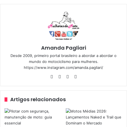
curtidas”.
O Mulheres de Moto agradece a parceria com a Nasa
capacetes,e esperamos em breve fazer outras promoções.
Além de ótima qualidade, os capacetes são lindos.
Amanda Pagliari
www.facebook.com/photo.php?
Desde 2009, primeiro portal brasileiro a abordar a abordar o
fbid=580539845345184&set=p.580539845345184&type
mundo do motociclismo para mulheres.
=1&theater
https://www.instagram.com/amanda.pagliari/
We
Fa
Yo
Ins
Abaixo o print com os primeiro e segundo colocado no
bsi
ce
uT
tag
sorteio.
te
bo
ub
ra
ok
e
m
Artigos relacionados