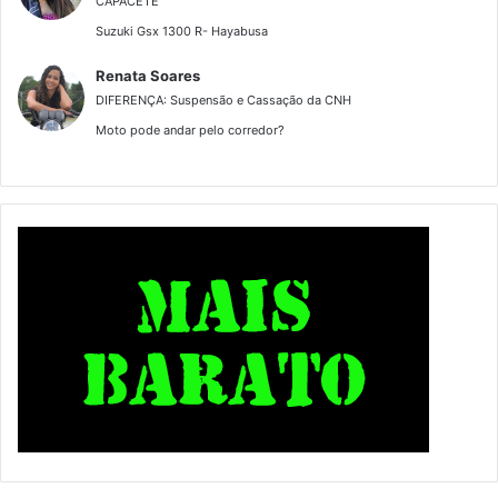
CAPACETE
Suzuki Gsx 1300 R- Hayabusa
Renata Soares
DIFERENÇA: Suspensão e Cassação da CNH
Moto pode andar pelo corredor?