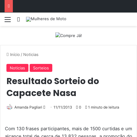
Menu
Entrar
Início
/
Noticias
Noticias
Sorteios
Resultado Sorteio do
Capacete Nasa
Amanda Pagliari
M
11/11/2013
0
1 minuto de leitura
a
n
Com 130 frases participantes, mais de 1500 curtidas e um
d
alcance total de cerca de 13.832 pessoas, a promoção do
e