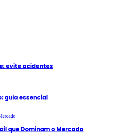
: evite acidentes
 guia essencial
rail que Dominam o Mercado