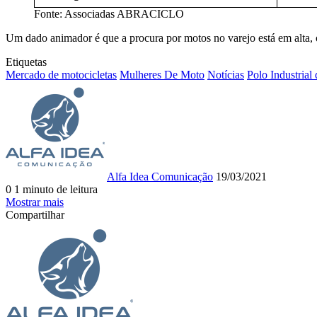
Fonte: Associadas ABRACICLO
Um dado animador é que a procura por motos no varejo está em alta, o
Etiquetas
Mercado de motocicletas
Mulheres De Moto
Notícias
Polo Industrial
Mande
um
e-
mail
Alfa Idea Comunicação
19/03/2021
0
1 minuto de leitura
Facebook
X
WhatsApp
Telegram
Compartilhar
Imprimir
Mostrar mais
via
Compartilhar
e-
Facebook
X
WhatsApp
Telegram
Compartilhar
Imprimir
mail
via
e-
mail