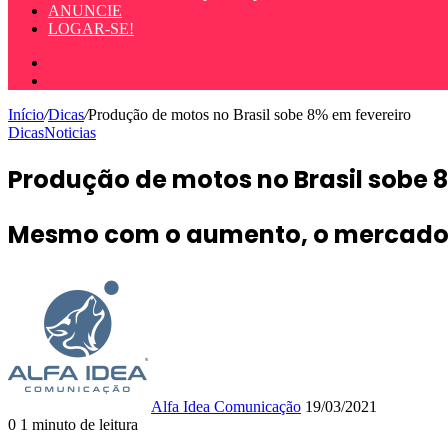
ANUNCIE
LOGAR-SE!
Entrar
Procurar
por
Início
/
Dicas
/
Produção de motos no Brasil sobe 8% em fevereiro
Dicas
Noticias
Produção de motos no Brasil sobe 
Mesmo com o aumento, o mercado t
Mande
um
e-
mail
Alfa Idea Comunicação
19/03/2021
0
1 minuto de leitura
Facebook
X
WhatsApp
Telegram
Compartilhar
Imprimir