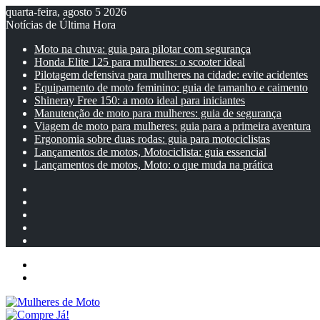
quarta-feira, agosto 5 2026
Notícias de Última Hora
Moto na chuva: guia para pilotar com segurança
Honda Elite 125 para mulheres: o scooter ideal
Pilotagem defensiva para mulheres na cidade: evite acidentes
Equipamento de moto feminino: guia de tamanho e caimento
Shineray Free 150: a moto ideal para iniciantes
Manutenção de moto para mulheres: guia de segurança
Viagem de moto para mulheres: guia para a primeira aventura
Ergonomia sobre duas rodas: guia para motociclistas
Lançamentos de motos, Motociclista: guia essencial
Lançamentos de motos, Moto: o que muda na prática
Facebook
YouTube
Instagram
Artigo
aleatório
Barra
Lateral
Menu
Entrar