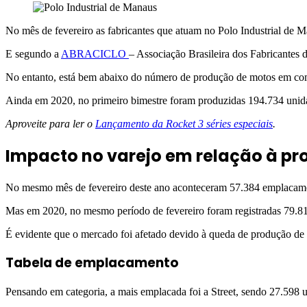
via
e-
No mês de fevereiro as fabricantes que atuam no Polo Industrial de
mail
E segundo a
ABRACICLO
– Associação Brasileira dos Fabricantes 
No entanto, está bem abaixo do número de produção de motos em com
Ainda em 2020, no primeiro bimestre foram produzidas 194.734 unida
Aproveite para ler o
Lançamento da Rocket 3 séries especiais
.
Impacto no varejo em relação à p
No mesmo mês de fevereiro deste ano aconteceram 57.384 emplacame
Mas em 2020, no mesmo período de fevereiro foram registradas 79.8
É evidente que o mercado foi afetado devido à queda de produção de 
Tabela de emplacamento
Pensando em categoria, a mais emplacada foi a Street, sendo 27.598 