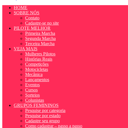
HOME
SOBRE NÓS
Contato
Cadastre-se no site
PILOTE MELHOR
Primeira Marcha
Segunda Marcha
Terceira Marcha
VEJA MAIS
Mulheres Pilotos
Histórias Reais
Competições
Motocicletas
Mecânica
Lançamentos
Eventos
Cursos
Sorteios
Colunistas
GRUPOS FEMININOS
Pesquise por categoria
Pesquise por estado
Cadastre seu grupo
Como cadastrar – passo a passo