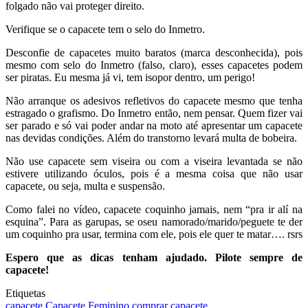
folgado não vai proteger direito.
Verifique se o capacete tem o selo do Inmetro.
Desconfie de capacetes muito baratos (marca desconhecida), pois
mesmo com selo do Inmetro (falso, claro), esses capacetes podem
ser piratas. Eu mesma já vi, tem isopor dentro, um perigo!
Não arranque os adesivos refletivos do capacete mesmo que tenha
estragado o grafismo. Do Inmetro então, nem pensar. Quem fizer vai
ser parado e só vai poder andar na moto até apresentar um capacete
nas devidas condições. Além do transtorno levará multa de bobeira.
Não use capacete sem viseira ou com a viseira levantada se não
estivere utilizando óculos, pois é a mesma coisa que não usar
capacete, ou seja, multa e suspensão.
Como falei no vídeo, capacete coquinho jamais, nem “pra ir alí na
esquina”. Para as garupas, se oseu namorado/marido/peguete te der
um coquinho pra usar, termina com ele, pois ele quer te matar…. rsrs
Espero que as dicas tenham ajudado. Pilote sempre de
capacete!
Etiquetas
capacete
Capacete Feminino
comprar capacete