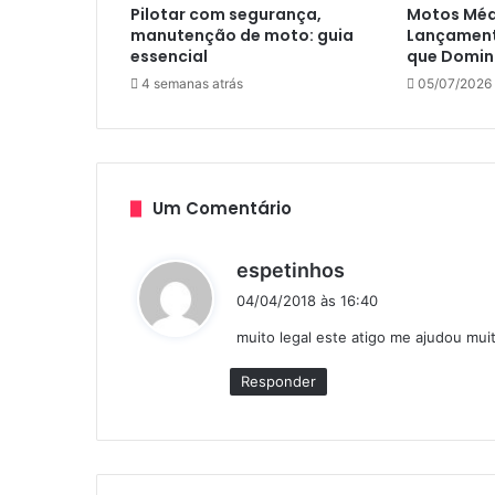
Pilotar com segurança,
Motos Méd
manutenção de moto: guia
Lançamento
essencial
que Domin
4 semanas atrás
05/07/2026
Um Comentário
d
espetinhos
i
04/04/2018 às 16:40
s
muito legal este atigo me ajudou mui
s
e
Responder
: