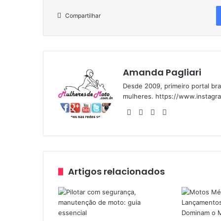
Compartilhar
Amanda Pagliari
Desde 2009, primeiro portal bra
mulheres. https://www.instagr
We
Fa
Yo
Ins
bsi
ce
uT
tag
te
bo
ub
ra
ok
e
m
Artigos relacionados