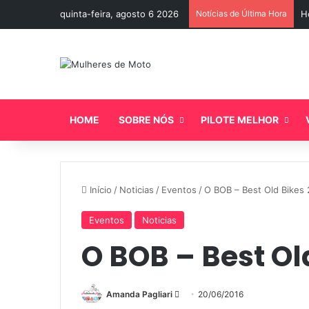
quinta-feira, agosto 6 2026
Notícias de Última Hora
H
HOME
SOBRE NÓS
PILOTE MELHOR
Início
/
Noticias
/
Eventos
/
O BOB – Best Old Bikes
Eventos
Noticias
O BOB – Best Ol
Amanda Pagliari
M
20/06/2016