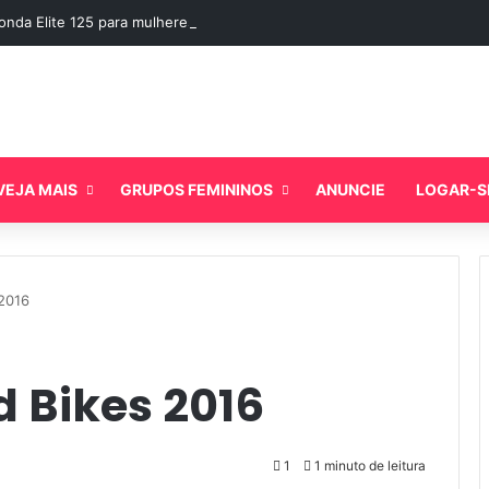
onda Elite 125 para mulheres: o scooter ideal
VEJA MAIS
GRUPOS FEMININOS
ANUNCIE
LOGAR-S
 2016
d Bikes 2016
1
1 minuto de leitura