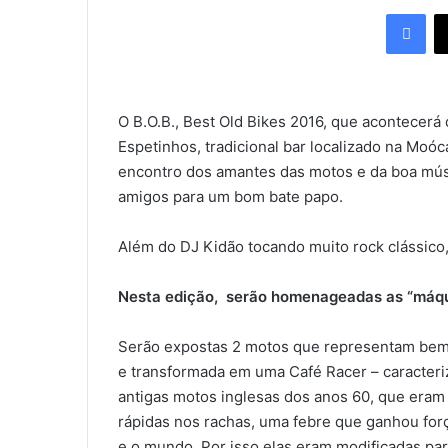
a
Facebook
n
d
e
u
O B.O.B., Best Old Bikes 2016, que acontecerá 
m
Espetinhos, tradicional bar localizado na Moó
e
encontro dos amantes das motos e da boa mús
-
m
amigos para um bom bate papo.
a
i
Além do DJ Kidão tocando muito rock clássico
l
Nesta edição, serão homenageadas as “máqu
Serão expostas 2 motos que representam bem 
e transformada em uma Café Racer – caracteri
antigas motos inglesas dos anos 60, que eram
rápidas nos rachas, uma febre que ganhou forç
e o mundo. Por isso elas eram modificadas pa