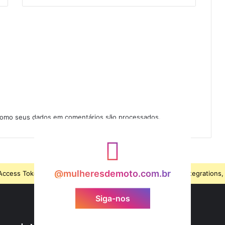
como seus dados em comentários são processados
.
@mulheresdemoto.com.br
ccess Token is expired, Go to the Theme options page > Integrations, t
Siga-nos