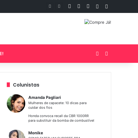
Facebook
YouTube
Instagram
Artigo aleatório
Barra Lateral
Entrar
Procurar por
E!
Colunistas
Amanda Pagliari
Mulheres de capacete: 10 dicas para
cuidar dos fios
Honda convoca recall da CBR 1000RR
para substituir da bomba de combustível
Monike