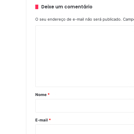
Deixe um comentário
O seu endereço de e-mail não será publicado.
Campo
C
o
m
e
n
t
á
r
Nome
*
i
o
*
E-mail
*