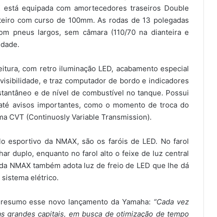
X está equipada com amortecedores traseiros Double
teiro com curso de 100mm. As rodas de 13 polegadas
com pneus largos, sem câmara (110/70 na dianteira e
idade.
eitura, com retro iluminação LED, acabamento especial
 visibilidade, e traz computador de bordo e indicadores
antâneo e de nível de combustível no tanque. Possui
 até avisos importantes, como o momento de troca do
tema CVT (Continuosly Variable Transmission).
tilo esportivo da NMAX, são os faróis de LED. No farol
ar duplo, enquanto no farol alto o feixe de luz central
ra da NMAX também adota luz de freio de LED que lhe dá
sistema elétrico.
, resumo esse novo lançamento da Yamaha:
“Cada vez
s grandes capitais, em busca de otimização de tempo