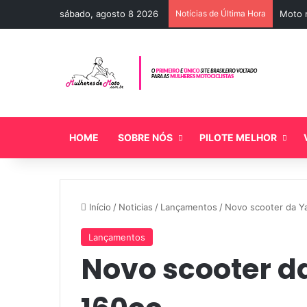
sábado, agosto 8 2026
Notícias de Última Hora
Moto n
HOME
SOBRE NÓS
PILOTE MELHOR
Início
/
Noticias
/
Lançamentos
/
Novo scooter da 
Lançamentos
Novo scooter 