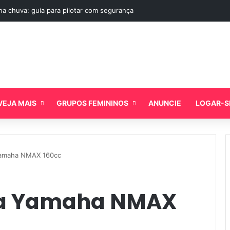
a chuva: guia para pilotar com segurança
VEJA MAIS
GRUPOS FEMININOS
ANUNCIE
LOGAR-S
Yamaha NMAX 160cc
da Yamaha NMAX