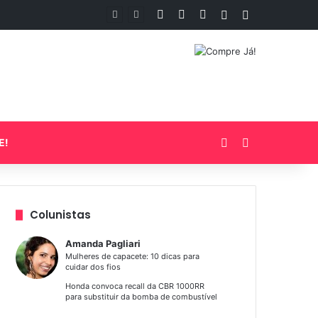
Facebook
YouTube
Instagram
Artigo aleatório
Barra Lateral
Entrar
Procurar por
E!
Colunistas
Amanda Pagliari
Mulheres de capacete: 10 dicas para
cuidar dos fios
Honda convoca recall da CBR 1000RR
para substituir da bomba de combustível