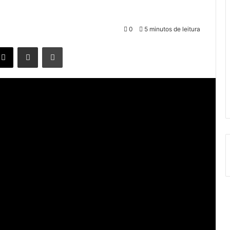
0
5 minutos de leitura
X
Compartilhar via e-mail
Imprimir