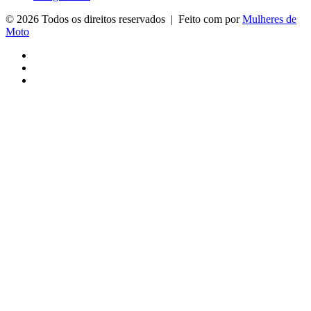
© 2026 Todos os direitos reservados | Feito com
por
Mulheres de
Moto
Facebook
YouTube
Instagram
Facebook
X
Messenger
Messenger
WhatsApp
Telegram
Viber
Botão
Voltar
ao
topo