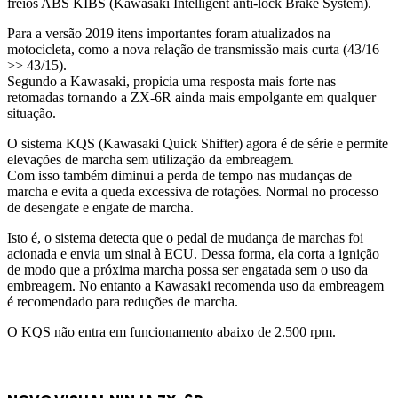
freios ABS KIBS (Kawasaki Intelligent anti-lock Brake System).
Para a versão 2019 itens importantes foram atualizados na
motocicleta, como a nova relação de transmissão mais curta (43/16
>> 43/15).
Segundo a Kawasaki, propicia uma resposta mais forte nas
retomadas tornando a ZX-6R ainda mais empolgante em qualquer
situação.
O sistema KQS (Kawasaki Quick Shifter) agora é de série e permite
elevações de marcha sem utilização da embreagem.
Com isso também diminui a perda de tempo nas mudanças de
marcha e evita a queda excessiva de rotações. Normal no processo
de desengate e engate de marcha.
Isto é, o sistema detecta que o pedal de mudança de marchas foi
acionada e envia um sinal à ECU. Dessa forma, ela corta a ignição
de modo que a próxima marcha possa ser engatada sem o uso da
embreagem. No entanto a Kawasaki recomenda uso da embreagem
é recomendado para reduções de marcha.
O KQS não entra em funcionamento abaixo de 2.500 rpm.