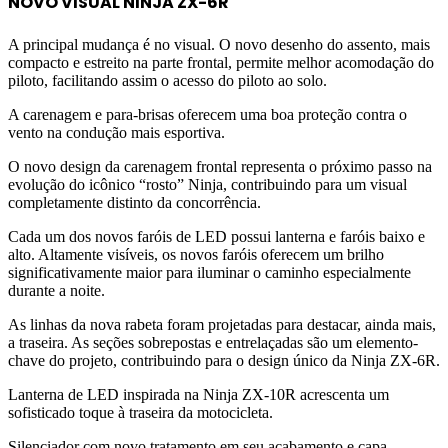
NOVO VISUAL NINJA ZX-6R
A principal mudança é no visual. O novo desenho do assento, mais
compacto e estreito na parte frontal, permite melhor acomodação do
piloto, facilitando assim o acesso do piloto ao solo.
A carenagem e para-brisas oferecem uma boa proteção contra o
vento na condução mais esportiva.
O novo design da carenagem frontal representa o próximo passo na
evolução do icônico “rosto” Ninja, contribuindo para um visual
completamente distinto da concorrência.
Cada um dos novos faróis de LED possui lanterna e faróis baixo e
alto. Altamente visíveis, os novos faróis oferecem um brilho
significativamente maior para iluminar o caminho especialmente
durante a noite.
As linhas da nova rabeta foram projetadas para destacar, ainda mais,
a traseira. As seções sobrepostas e entrelaçadas são um elemento-
chave do projeto, contribuindo para o design único da Ninja ZX-6R.
Lanterna de LED inspirada na Ninja ZX-10R acrescenta um
sofisticado toque à traseira da motocicleta.
Silenciador com novo tratamento em seu acabamento e capa