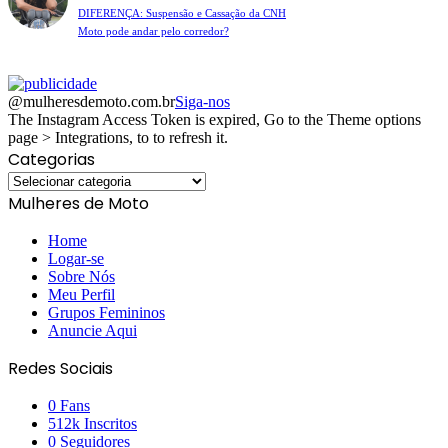
DIFERENÇA: Suspensão e Cassação da CNH
Moto pode andar pelo corredor?
@mulheresdemoto.com.br
Siga-nos
The Instagram Access Token is expired, Go to the Theme options
page > Integrations, to to refresh it.
Categorias
Categorias
Mulheres de Moto
Home
Logar-se
Sobre Nós
Meu Perfil
Grupos Femininos
Anuncie Aqui
Redes Sociais
0
Fans
512k
Inscritos
0
Seguidores