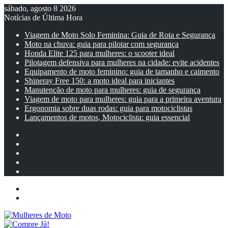
sábado, agosto 8 2026
Notícias de Última Hora
Viagem de Moto Solo Feminina: Guia de Rota e Segurança
Moto na chuva: guia para pilotar com segurança
Honda Elite 125 para mulheres: o scooter ideal
Pilotagem defensiva para mulheres na cidade: evite acidentes
Equipamento de moto feminino: guia de tamanho e caimento
Shineray Free 150: a moto ideal para iniciantes
Manutenção de moto para mulheres: guia de segurança
Viagem de moto para mulheres: guia para a primeira aventura
Ergonomia sobre duas rodas: guia para motociclistas
Lançamentos de motos, Motociclista: guia essencial
Facebook
YouTube
Instagram
Artigo
aleatório
Barra
Lateral
Menu
Entrar