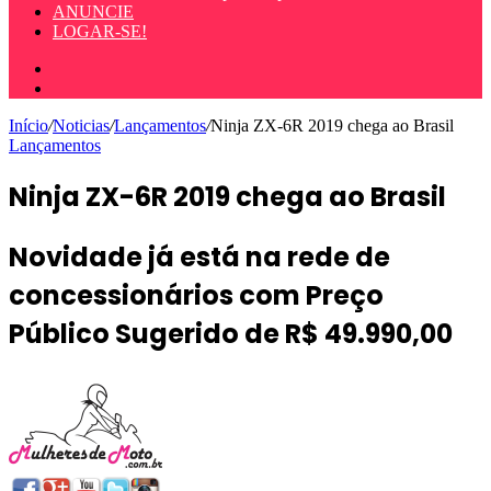
ANUNCIE
LOGAR-SE!
Entrar
Procurar
por
Início
/
Noticias
/
Lançamentos
/
Ninja ZX-6R 2019 chega ao Brasil
Lançamentos
Ninja ZX-6R 2019 chega ao Brasil
Novidade já está na rede de
concessionários com Preço
Público Sugerido de R$ 49.990,00
Mande
um
e-
mail