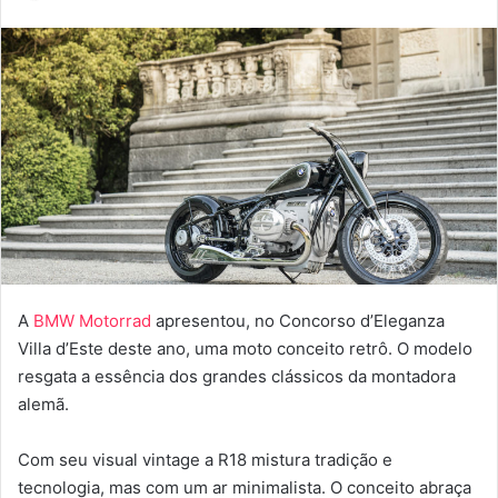
um
e-
mail
A
BMW Motorrad
apresentou, no Concorso d’Eleganza
Villa d’Este deste ano, uma moto conceito retrô. O modelo
resgata a essência dos grandes clássicos da montadora
alemã.
Com seu visual vintage a R18 mistura tradição e
tecnologia, mas com um ar minimalista. O conceito abraça