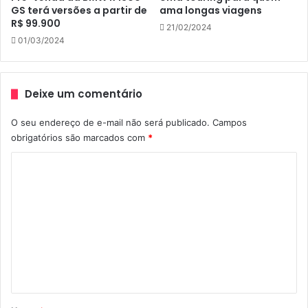
propositalmente exposto exibindo assim seus dois
GS terá versões a partir de
ama longas viagens
cilindros com 1.800 centímetros cúbicos.
R$ 99.900
21/02/2024
01/03/2024
Ele tem bloco e transmissão feitos de alumínio e vidro e
componentes de alumínio polido a mão e um moderno
sistema de arrefecimento a ar e óleo.
Deixe um comentário
O seu endereço de e-mail não será publicado.
Campos
obrigatórios são marcados com
*
C
o
m
e
n
t
á
r