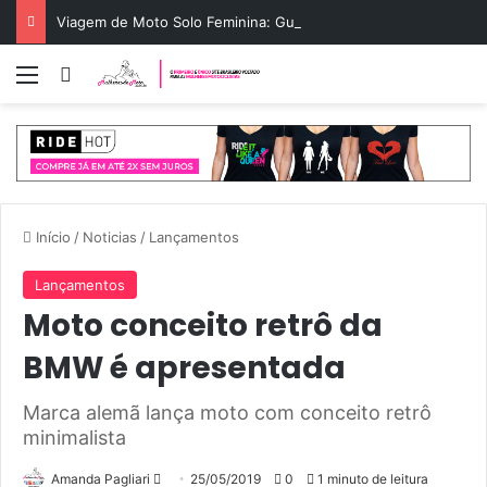
Viagem de Moto Solo Feminina: Guia de Rota e Segurança
Menu
Entrar
Início
/
Noticias
/
Lançamentos
Lançamentos
Moto conceito retrô da
BMW é apresentada
Marca alemã lança moto com conceito retrô
minimalista
Mande
Amanda Pagliari
25/05/2019
0
1 minuto de leitura