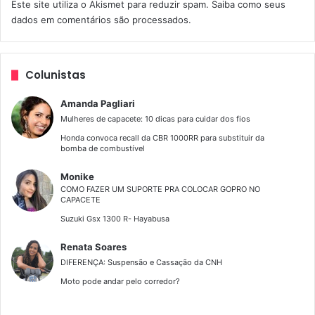
Este site utiliza o Akismet para reduzir spam.
Saiba como seus
dados em comentários são processados
.
Colunistas
Gostou? Comenta
Amanda Pagliari
Mulheres de capacete: 10 dicas para cuidar dos fios
Honda convoca recall da CBR 1000RR para substituir da
bomba de combustível
Monike
COMO FAZER UM SUPORTE PRA COLOCAR GOPRO NO
CAPACETE
Suzuki Gsx 1300 R- Hayabusa
Renata Soares
DIFERENÇA: Suspensão e Cassação da CNH
Moto pode andar pelo corredor?
moto conceito retrô