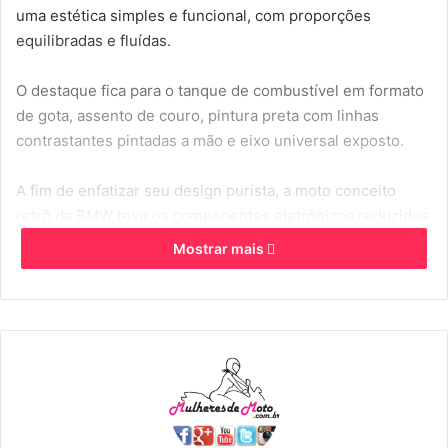
uma estética simples e funcional, com proporções
equilibradas e fluídas.
O destaque fica para o tanque de combustível em formato
de gota, assento de couro, pintura preta com linhas
contrastantes pintadas a mão e eixo universal exposto.
A fim de enfatizar seu design purista, a moto conceito
retrô da BMW teve os componentes eletrônicos reduzidos
ao mínimo.
Mostrar mais
As rodas raiadas são de 21 polegadas na dianteira e 18
polegadas na traseira.