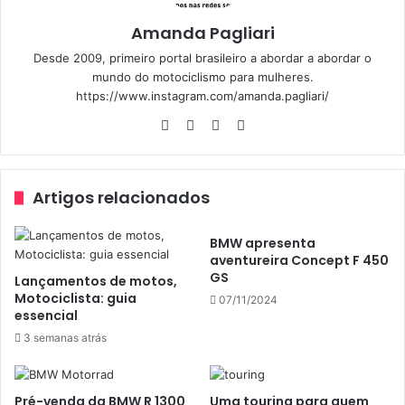
Amanda Pagliari
Desde 2009, primeiro portal brasileiro a abordar a abordar o
mundo do motociclismo para mulheres.
https://www.instagram.com/amanda.pagliari/
Website
Facebook
YouTube
Instagram
A moto conceito retrô da
BMW
traz motor de dois
cilindros, com 1.800 cilindradas. O propulsor tem bloco e
Artigos relacionados
transmissão feitos de alumínio e vidro, componentes de
alumínio polido a mão e um moderno sistema de
BMW apresenta
arrefecimento a ar e óleo. De fato uma bela obra de arte.
aventureira Concept F 450
GS
Lançamentos de motos,
O motor é uma releitura, ou melhor reinterpretação
Motociclista: guia
07/11/2024
essencial
moderna dos propulsores boxer da marca produzidos na
década de 60.
3 semanas atrás
Sendo o coração do modelo, o motor foi deixado
Pré-venda da BMW R 1300
Uma touring para quem