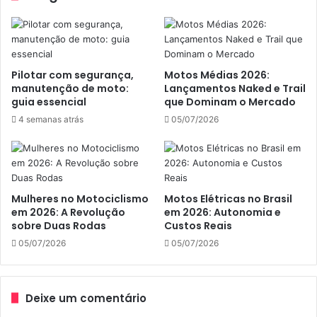
concessionárias nesta parceria, ajudamos a construir um
sólido legado para o esporte nacional”, continua.
Equipes oficiais
da Honda
Pilotar com segurança,
Motos Médias 2026:
manutenção de moto:
Lançamentos Naked e Trail
Racing
guia essencial
que Dominam o Mercado
4 semanas atrás
05/07/2026
A Honda Racing Brasil trouxe novidades para todos os
times oficiais na temporada 2024. No Motocross, depois
de virar a sensação das etapas finais do Campeonato
Brasileiro 2023, nas quais conquistou vitórias como piloto
convidado, o francês Stephen Rubini voltou para ficar. Ele
Mulheres no Motociclismo
Motos Elétricas no Brasil
em 2026: A Revolução
em 2026: Autonomia e
é tricampeão francês e está de olho no primeiro título
sobre Duas Rodas
Custos Reais
brasileiro da carreira, pela MX1.
05/07/2026
05/07/2026
O equatoriano Jetro Salazar segue na equipe e busca o
tetracampeonato brasileiro da categoria, enquanto o
Deixe um comentário
paulista Gustavo Pessoa volta a defender a Honda Racing,