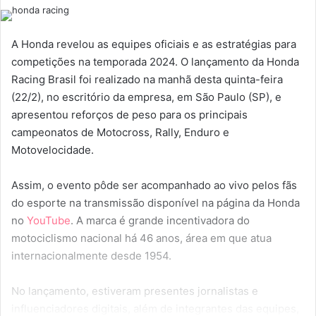
um
e-
mail
A Honda revelou as equipes oficiais e as estratégias para
competições na temporada 2024. O lançamento da Honda
Racing Brasil foi realizado na manhã desta quinta-feira
(22/2), no escritório da empresa, em São Paulo (SP), e
apresentou reforços de peso para os principais
campeonatos de Motocross, Rally, Enduro e
Motovelocidade.
Assim, o evento pôde ser acompanhado ao vivo pelos fãs
do esporte na transmissão disponível na página da Honda
no
YouTube
. A marca é grande incentivadora do
motociclismo nacional há 46 anos, área em que atua
internacionalmente desde 1954.
No lançamento, estiveram presentes jornalistas e
influenciadores digitais, além de integrantes das equipes,