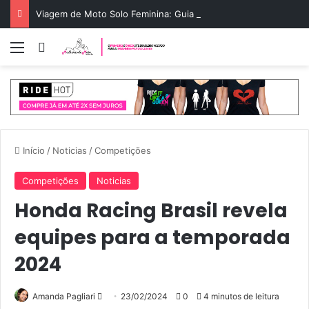
Viagem de Moto Solo Feminina: Guia de Rota e Segurança
Menu
Entrar
Início
/
Noticias
/
Competições
Competições
Noticias
Honda Racing Brasil revela
equipes para a temporada
2024
Mande
Amanda Pagliari
23/02/2024
0
4 minutos de leitura