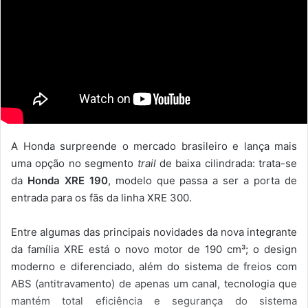
u
m
e
-
m
a
i
l
A Honda surpreende o mercado brasileiro e lança mais
uma opção no segmento
trail
de baixa cilindrada: trata-se
da
Honda XRE 190
, modelo que passa a ser a porta de
entrada para os fãs da linha XRE 300.
Entre algumas das principais novidades da nova integrante
da família XRE está o novo motor de 190 cm³; o design
moderno e diferenciado, além do sistema de freios com
ABS (antitravamento) de apenas um canal, tecnologia que
mantém total eficiência e segurança do sistema