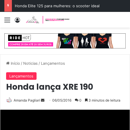
Honda Elite 125 para mulheres: o scooter ideal
Menu
Entrar
Início
/
Noticias
/
Lançamentos
Lançamentos
Honda lança XRE 190
Amanda Pagliari
M
06/05/2016
0
3 minutos de leitura
a
n
d
e