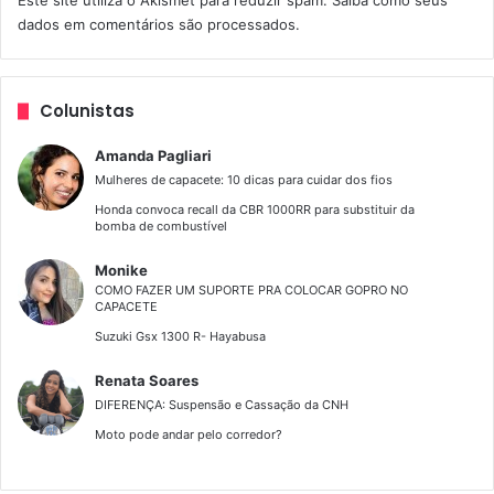
Este site utiliza o Akismet para reduzir spam.
Saiba como seus
evitando a fadiga principalmente em longos percursos.
dados em comentários são processados
.
A suspensão traseira monoamortecida com curso de 150
mm é do tipo Pro-Link, totalmente ajustável e que
Colunistas
proporciona pilotagem com ótima absorção de impactos
Amanda Pagliari
em qualquer tipo de terreno. Na frente um garfo
Mulheres de capacete: 10 dicas para cuidar dos fios
telescópico de longo curso de 160 mm assegura mais
Honda convoca recall da CBR 1000RR para substituir da
conforto de forma segura e eficiente.
bomba de combustível
Monike
Um detalhe que trouxe um ar diferenciado ao modelo está
COMO FAZER UM SUPORTE PRA COLOCAR GOPRO NO
nas rodas raiadas com acabamento em cromo fumê, mais
CAPACETE
sofisticado neste tipo de acabamento e categoria. Nelas
Suzuki Gsx 1300 R- Hayabusa
estão calçadas ainda pneus para uso de tipo misto na
Renata Soares
configuração 90/90 – 19M/C 52P (dianteiro) e 110/90 –
DIFERENÇA: Suspensão e Cassação da CNH
17M/C 60P (traseiro).
Moto pode andar pelo corredor?
Os freios possuem sistema antitravamento (ABS) com
discos na dianteira (240 mm) e traseira (220 mm), para