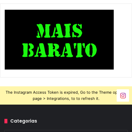
maior segurança e grande eficiência. Fabricada em
Manaus (AM), a nova XRE 190 será oferecida em versão
única com freios ABS (antitravamento), nas cores verde
metálico, preto metálico e vermelho metálico e preço
público sugerido de R$ 13.300,00. O valor tem como base
o Estado de São Paulo, sem despesas com frete e seguro.
Assim como já acontece com todo o lineup da Honda no
Brasil, a XRE 190 tem a exclusiva garantia de três anos,
com a troca de óleo gratuita em sete revisões.
The Instagram Access Token is expired, Go to the Theme options
HONDA 190
Honda xre 190
page > Integrations, to to refresh it.
XRE 190
Categorias