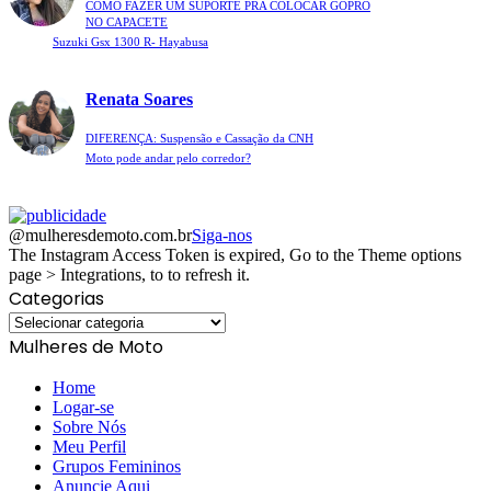
COMO FAZER UM SUPORTE PRA COLOCAR GOPRO
NO CAPACETE
Suzuki Gsx 1300 R- Hayabusa
Renata Soares
DIFERENÇA: Suspensão e Cassação da CNH
Moto pode andar pelo corredor?
@mulheresdemoto.com.br
Siga-nos
The Instagram Access Token is expired, Go to the Theme options
page > Integrations, to to refresh it.
Categorias
Categorias
Mulheres de Moto
Home
Logar-se
Sobre Nós
Meu Perfil
Grupos Femininos
Anuncie Aqui