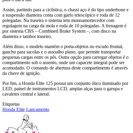
Assim, partindo para a ciclística, o chassi aço é do tipo underbone e
a suspensão dianteira conta com garfo telescópico e roda de 12
polegadas. Na traseira o sistema tem monoamortecedor com
regulagem na carga da mola e roda de 10 polegadas. A frenagem é
por sistema CBS – Combined Brake System –, com disco na
dianteira e tambor traseiro.
Além disso, o modelo mantém o porta-objetos no escudo frontal,
gancho para sacolas e o assoalho plano, que permite transportar
pequenas cargas entre os pés. Outra opção para carregar objetos é o
compartimento sob o assento, onde um capacete integral pode ser
acomodado. O comando de abertura deste compartimento é através
da chave de ignição.
Por fim, a Honda Elite 125 possui um conjunto ótico iluminado por
LED, painel de instrumentos LCD, amplas alças para o garupa e
cavaletes central e lateral.
Etiquetas
Honda Elite
Lançamento
Mande
um
e-
mail