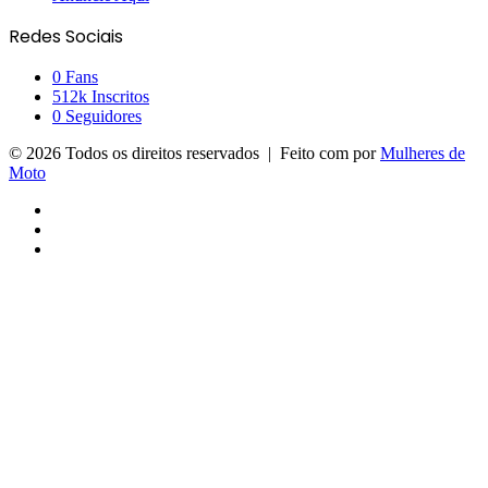
Redes Sociais
0
Fans
512k
Inscritos
0
Seguidores
© 2026 Todos os direitos reservados | Feito com
por
Mulheres de
Moto
Facebook
YouTube
Instagram
Facebook
X
Messenger
Messenger
WhatsApp
Telegram
Viber
Botão
Voltar
ao
topo