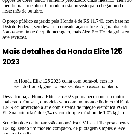
opções de cores, tendo vermelho perolizado, cinza metálico, além do
inédito prata metálico. O modelo está previsto para chegar ainda
neste mês de outubro.
O preço público sugerido pela Honda é de R$ 11.740, com base no
Distrito Federal, sem levar em consideração o frete. A garantia é de
3 anos sem limite de quilometragem, mais óleo Pro Honda grátis em
sete revisões.
Mais detalhes da Honda Elite 125
2023
A Honda Elite 125 2023 conta com porta-objetos no
escudo frontal, gancho para sacolas e o assoalho plano.
Dessa forma, a Honda Elite 125 2023 permanece com seu motor
inalterado. Ou seja, o modelo vem com um monocilíndrico OHC de
124,9 cc, arrefecido a ar e com sistema de injeção eletrônica PGM-
FI. Sua potência é de 9,34 cv com torque máximo de 1,05 kgf.m.
Seu câmbio é de transmissão automática CVT e a Elite pesa apenas
104 kg, sendo um modelo compacto, de pilotagem simples e leve
para o dia a dia.