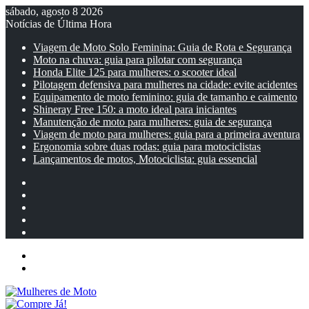
sábado, agosto 8 2026
Notícias de Última Hora
Viagem de Moto Solo Feminina: Guia de Rota e Segurança
Moto na chuva: guia para pilotar com segurança
Honda Elite 125 para mulheres: o scooter ideal
Pilotagem defensiva para mulheres na cidade: evite acidentes
Equipamento de moto feminino: guia de tamanho e caimento
Shineray Free 150: a moto ideal para iniciantes
Manutenção de moto para mulheres: guia de segurança
Viagem de moto para mulheres: guia para a primeira aventura
Ergonomia sobre duas rodas: guia para motociclistas
Lançamentos de motos, Motociclista: guia essencial
Facebook
YouTube
Instagram
Artigo
aleatório
Barra
Lateral
Menu
Entrar