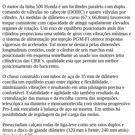
O motor da linha 500 Honda é um bicilindro paralelo com duplo
comando de válvulas no cabeçote (DOHC) e quatro válvulas por
cilindro. As medidas de diâmetro e curso (67 x 66,8mm) favorecem
torque consistente com capacidade de atingir rapidamente elevados
regimes de rotação. Um eixo de equilíbrio posicionado atrás dos
cilindros proporciona uma subida de giros com vibrações mínimas e
o sistema de alimentação por injeção PGM-FI oferece respostas
vigorosas do acelerador. Tal motor se destaca pelas dimensões
longitudinais contidas, onde o câmbio de seis marchas está
posicionado em esquema semelhante ao usado nos motores tetra
cilíndricos das CBR´s, qualidade esta que permite um melhor
posicionamento do baricentro.
O chassi construído com tubos de aço de 35 mm de diâmetro
concilia um equilíbrio exato entre rigidez e flexibilidade,
minimizando vibrações e resultando em uma pilotagem precisa e
confortável. Estabilidade e agilidade são também resultado da
centralização das massas e da escolha correta das suspensões,
telescópica na dianteira e monoamortecida com sistema progressivo
Pro-Link vinculada à balança de aço na traseira. Em ambas há
possibilidade de regulagem da pré-carga das molas.
Pneus radiais calçam rodas de liga-leve como seis raios duplos e
freios a disco de grande diâmetro (320 mm à frente, 240 mm atrás)