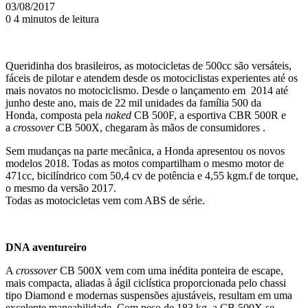
03/08/2017
0
4 minutos de leitura
Queridinha dos brasileiros, as motocicletas de 500cc são versáteis,
fáceis de pilotar e atendem desde os motociclistas experientes até os
mais novatos no motociclismo. Desde o lançamento em 2014 até
junho deste ano, mais de 22 mil unidades da família 500 da
Honda, composta pela
naked
CB 500F, a esportiva CBR 500R e
a
crossover
CB 500X, chegaram às mãos de consumidores .
Sem mudanças na parte mecânica, a Honda apresentou os novos
modelos 2018. Todas as motos compartilham o mesmo motor de
471cc, bicilíndrico com 50,4 cv de potência e 4,55 kgm.f de torque,
o mesmo da versão 2017.
Todas as motocicletas vem com ABS de série.
DNA aventureiro
A
crossover
CB 500X vem com uma inédita ponteira de escape,
mais compacta, aliadas à ágil ciclística proporcionada pelo chassi
tipo Diamond e modernas suspensões ajustáveis, resultam em uma
excelente maneabilidade. Com peso de 183 kg, a CB 500X
se