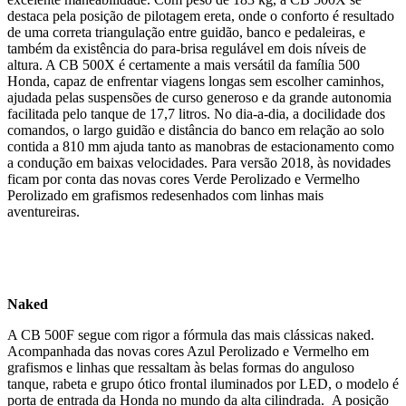
destaca pela posição de pilotagem ereta
, onde o conforto é resultado
de uma correta triangulação entre guidão, banco e pedaleiras, e
também da existência do para-brisa regulável em dois níveis de
altura. A CB 500X é certamente a mais versátil da família 500
Honda, capaz de enfrentar viagens longas sem escolher caminhos,
ajudada pelas suspensões de curso generoso e da grande autonomia
facilitada pelo tanque de 17,7 litros. No dia-a-dia, a docilidade dos
comandos, o largo guidão e distância do banco em relação ao solo
contida a 810 mm ajuda tanto as manobras de estacionamento como
a condução em baixas velocidades. Para versão 2018, às novidades
ficam por conta das novas cores Verde Perolizado e Vermelho
Perolizado em grafismos redesenhados com linhas mais
aventureiras.
Naked
A CB 500F segue com rigor a fórmula das mais clássicas naked.
Acompanhada das novas cores Azul Perolizado e Vermelho em
grafismos e linhas que ressaltam às belas formas do anguloso
tanque, rabeta e grupo ótico frontal iluminados por LED, o modelo é
porta de entrada da Honda no mundo da alta cilindrada. A posição