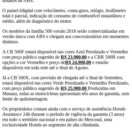
dotados de ABS.
O painel é
digital com velocímetro, conta-giros, relógio, hodômetro
total e parcial, indicação de consumo de combustível instantâneo e
médio, além de diagnóstico do motor.
Os modelos da família 500 versão 2018 serão comercializadas em
versão única com ABS e chegam aos concessionários em momentos
distintos.
A CB 500F estará disponível nas cores Azul Perolizado e Vermelho
com preço público sugerido de
R$ 23.900,00
e a CBR 500R com
opções a cor Vermelho e preço de
R$ 24.900,00
e estarão
disponíveis em toda rede até o final de Agosto.
Já a CB 500X, com previsão de chegada até o final de Setembro,
estará disponível nas cores Verde Perolizado e Vermelho Perolizado,
com preço público sugerido de
R$ 25.900,00
Produzidas em
Manaus, todas as motocicletas apresentam três anos de garantia, sem
limite de quilometragem.
Os proprietários contam ainda com o serviço de assistência
Honda
Assistance
24h durante o período de vigência da garantia (3 anos)
em todo o território nacional e em países do Mercosul, uma
exclusividade Honda ao segmento de alta cilindrada.