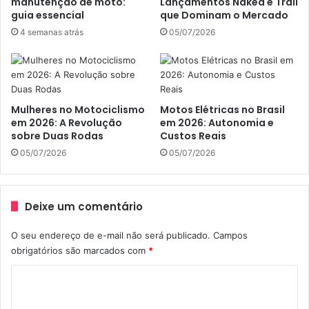
manutenção de moto:
Lançamentos Naked e Trail
guia essencial
que Dominam o Mercado
Honda CBR 1000RR-R
4 semanas atrás
05/07/2026
Fireblade SP
Mulheres no Motociclismo
Motos Elétricas no Brasil
em 2026: A Revolução
em 2026: Autonomia e
sobre Duas Rodas
Custos Reais
05/07/2026
05/07/2026
Deixe um comentário
O seu endereço de e-mail não será publicado.
Campos
obrigatórios são marcados com
*
Nova CBR 1000RR-R Fireblade SP
C
Idealizada sob o conceito Total Control, que tem na
o
facilidade de pilotagem seu elemento de referência, a