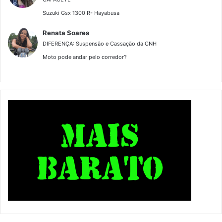
Suzuki Gsx 1300 R- Hayabusa
Renata Soares
DIFERENÇA: Suspensão e Cassação da CNH
Moto pode andar pelo corredor?