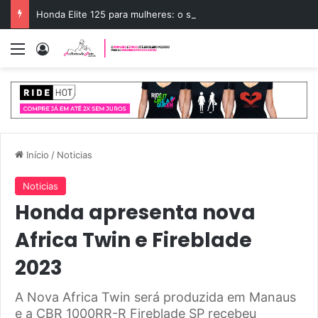
Honda Elite 125 para mulheres: o scooter ideal
Menu
Entrar
Início
/
Noticias
Noticias
Honda apresenta nova
Africa Twin e Fireblade
2023
A Nova Africa Twin será produzida em Manaus
e a CBR 1000RR-R Fireblade SP recebeu