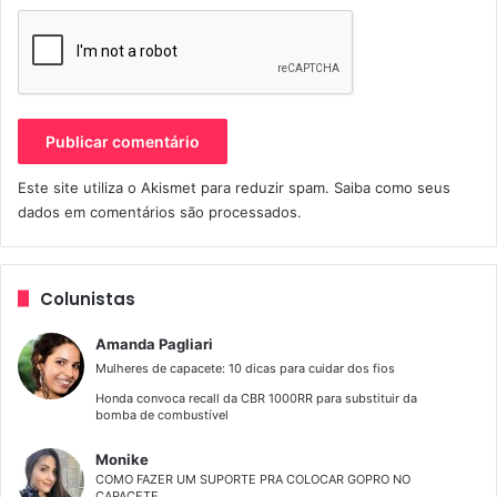
equipe HRC e a “30th Anniversary Edition”, inspirada na 1ª
Fireblade de 1992, versão esta numerada e com selo
comemorativo aplicado no tanque, chave, painel e
escapamento.
Africa Twin
fireblade
honda
Este site utiliza o Akismet para reduzir spam.
Saiba como seus
dados em comentários são processados
.
Colunistas
Amanda Pagliari
Mulheres de capacete: 10 dicas para cuidar dos fios
Honda convoca recall da CBR 1000RR para substituir da
bomba de combustível
Monike
COMO FAZER UM SUPORTE PRA COLOCAR GOPRO NO
CAPACETE