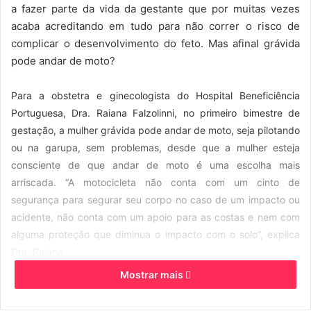
a fazer parte da vida da gestante que por muitas vezes
d
acaba acreditando em tudo para não correr o risco de
e
complicar o desenvolvimento do feto. Mas afinal grávida
u
pode andar de moto?
m
e
-
Para a obstetra e ginecologista do Hospital Beneficiência
m
Portuguesa, Dra. Raiana Falzolinni, no primeiro bimestre de
a
gestação, a mulher grávida pode andar de moto, seja pilotando
i
ou na garupa, sem problemas, desde que a mulher esteja
l
consciente de que andar de moto é uma escolha mais
arriscada. “A motocicleta não conta com um cinto de
segurança para segurar seu corpo no caso de um impacto ou
acidente, não conta com um apoio para as costas e nem com
alguma proteção que diminua o impacto com o solo”, explica
Dra. Raiana.
Mostrar mais
Porém, a partir do terceiro mês a barriga da gestante deve
começar a crescer e, além de ficar desconfortável para