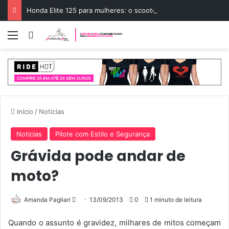
Honda Elite 125 para mulheres: o scooter ideal
Menu
Entrar
Início
/
Noticias
Noticias
Pilote com Estilo e Segurança
Grávida pode andar de
moto?
Amanda Pagliari
M
13/09/2013
0
1 minuto de leitura
a
Quando o assunto é gravidez, milhares de mitos começam
n