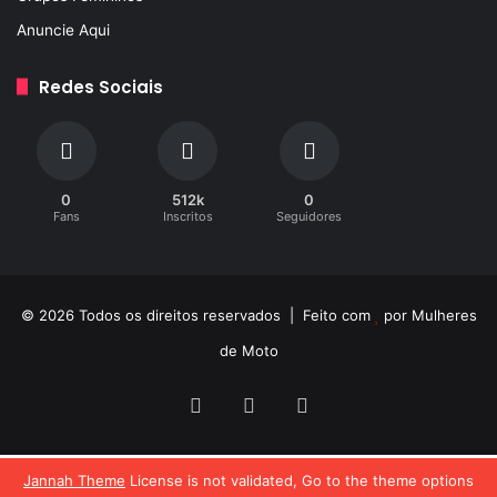
Anuncie Aqui
Redes Sociais
0
512k
0
Fans
Inscritos
Seguidores
© 2026 Todos os direitos reservados | Feito com
por
Mulheres
de Moto
Facebook
YouTube
Instagram
Jannah Theme
License is not validated, Go to the theme options