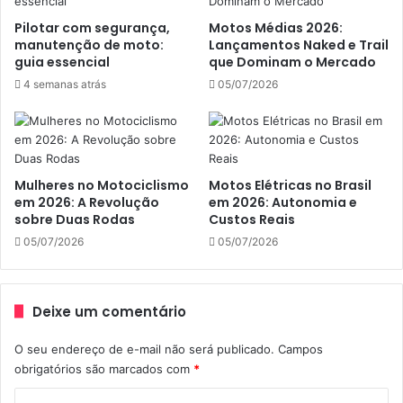
mais moles e suscetíveis a entorses”, esclarece Marcos
Pilotar com segurança,
Motos Médias 2026:
Tadeu Garcia, obstetra do Hospital e Maternidade São
manutenção de moto:
Lançamentos Naked e Trail
Luiz, em São Paulo.
guia essencial
que Dominam o Mercado
4 semanas atrás
05/07/2026
Vale lembrar que no Código de Trânsito Brasileiro (CTB)
não há nenhum artigo que proíba a circulação sobre duas
rodas de mulheres gestantes.
Mulheres no Motociclismo
Motos Elétricas no Brasil
em 2026: A Revolução
em 2026: Autonomia e
Fonte: revistamundomoto.com.br
sobre Duas Rodas
Custos Reais
05/07/2026
05/07/2026
Grávida Moto
Grávida Motociclista
Deixe um comentário
Grávida pode andar de moto
O seu endereço de e-mail não será publicado.
Campos
Mulheres De Moto
obrigatórios são marcados com
*
Mulheres Motociclistas
C