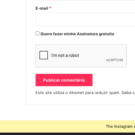
*
E-mail
*
Quero fazer minha Assinatura gratuita
Este site utiliza o Akismet para reduzir spam.
Saiba 
The Instagram A