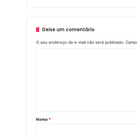
Deixe um comentário
O seu endereço de e-mail não será publicado.
Campo
C
o
m
e
n
t
á
r
Nome
*
i
o