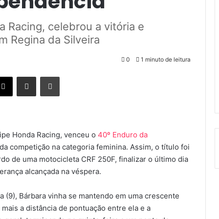
ependência
Racing, celebrou a vitória e
m Regina da Silveira
0
1 minuto de leitura
ebook
X
Compartilhar via e-mail
Imprimir
uipe Honda Racing, venceu o
40º Enduro da
 competição na categoria feminina. Assim, o título foi
do de uma motocicleta CRF 250F, finalizar o último dia
derança alcançada na véspera.
ira (9), Bárbara vinha se mantendo em uma crescente
mais a distância de pontuação entre ela e a