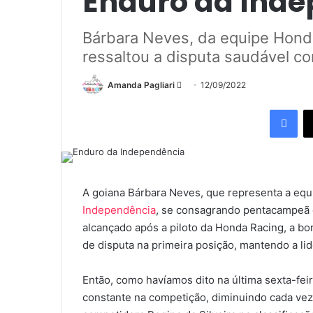
Enduro da Ind
Bárbara Neves, da equipe Honda 
ressaltou a disputa saudável co
Mande
Amanda Pagliari
12/09/2022
um
Fac
e-
mail
A goiana Bárbara Neves, que representa a eq
Independência
, se consagrando pentacampeã da
alcançado após a piloto da Honda Racing, a bor
de disputa na primeira posição, mantendo a li
Então, como havíamos dito na última sexta-fe
constante na competição, diminuindo cada vez 