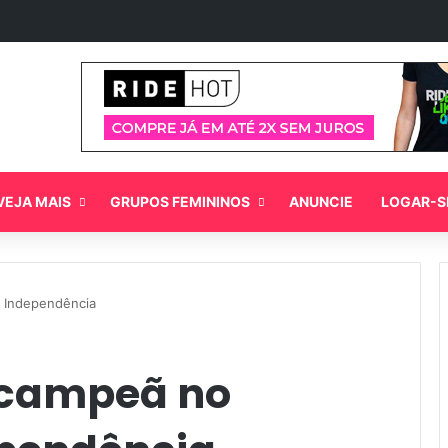
VEJA MAIS
GRUPOS FEMININOS
ANUNCIE
LOGAR-S
 Independência
acampeã no