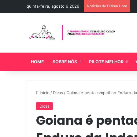
quinta-feira, agosto 6 2026
Notícias de Última Hora
HOME
SOBRE NÓS
PILOTE MELHOR
Início
/
Dicas
/
Goiana é pentacampeã no Enduro da
Dicas
Goiana é pent