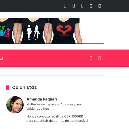
Facebook
YouTube
Instagram
Artigo aleatório
Barra Lateral
Entrar
Procurar por
E!
Colunistas
Amanda Pagliari
Mulheres de capacete: 10 dicas para
cuidar dos fios
Honda convoca recall da CBR 1000RR
para substituir da bomba de combustível