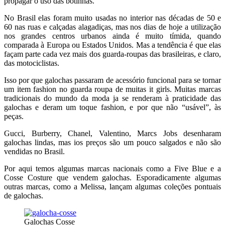
propagar o uso das botinhas.
No Brasil elas foram muito usadas no interior nas décadas de 50 e
60 nas ruas e calçadas alagadiças, mas nos dias de hoje a utilização
nos grandes centros urbanos ainda é muito tímida, quando
comparada à Europa ou Estados Unidos. Mas a tendência é que elas
façam parte cada vez mais dos guarda-roupas das brasileiras, e claro,
das motociclistas.
Isso por que galochas passaram de acessório funcional para se tornar
um item fashion no guarda roupa de muitas it girls. Muitas marcas
tradicionais do mundo da moda ja se renderam à praticidade das
galochas e deram um toque fashion, e por que não “usável”, às
peças.
Gucci, Burberry, Chanel, Valentino, Marcs Jobs desenharam
galochas lindas, mas ios preços são um pouco salgados e não são
vendidas no Brasil.
Por aqui temos algumas marcas nacionais como a Five Blue e a
Cosse Costure que vendem galochas. Esporadicamente algumas
outras marcas, como a Melissa, lançam algumas coleções pontuais
de galochas.
Galochas Cosse