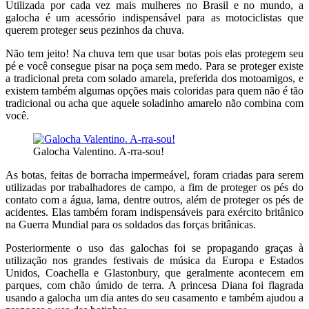
Utilizada por cada vez mais mulheres no Brasil e no mundo, a
galocha é um acessório indispensável para as motociclistas que
querem proteger seus pezinhos da chuva.
Não tem jeito! Na chuva tem que usar botas pois elas protegem seu
pé e você consegue pisar na poça sem medo. Para se proteger existe
a tradicional preta com solado amarela, preferida dos motoamigos, e
existem também algumas opções mais coloridas para quem não é tão
tradicional ou acha que aquele soladinho amarelo não combina com
você.
Galocha Valentino. A-rra-sou!
As botas, feitas de borracha impermeável, foram criadas para serem
utilizadas por trabalhadores de campo, a fim de proteger os pés do
contato com a água, lama, dentre outros, além de proteger os pés de
acidentes. Elas também foram indispensáveis para exército britânico
na Guerra Mundial para os soldados das forças britânicas.
Posteriormente o uso das galochas foi se propagando graças à
utilização nos grandes festivais de música da Europa e Estados
Unidos, Coachella e Glastonbury, que geralmente acontecem em
parques, com chão úmido de terra. A princesa Diana foi flagrada
usando a galocha um dia antes do seu casamento e também ajudou a